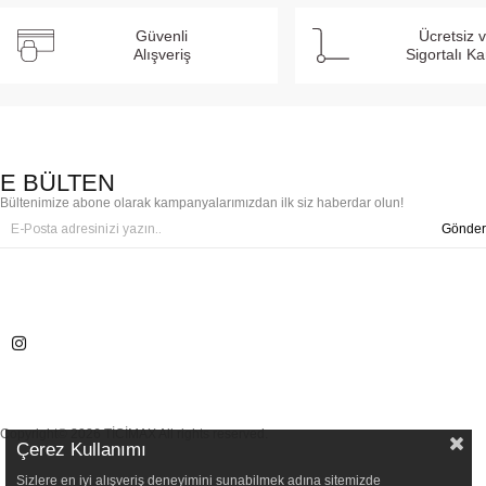
Güvenli
Ücretsiz 
Alışveriş
Sigortalı K
E BÜLTEN
Bültenimize abone olarak kampanyalarımızdan ilk siz haberdar olun!
Gönder
Copyright© 2026 TİCİMAX All rights reserved.
Çerez Kullanımı
Sizlere en iyi alışveriş deneyimini sunabilmek adına sitemizde