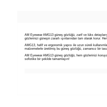
AM Eyewear AMG13 güneş gözlüğü, zarif ve lüks detaylarıyl
gözlerinizi güneşin zararlı ışınlarından tam olarak korur. Hem
AMG13, hafif ve ergonomik yapısı ile uzun süreli kullanıml
malzemelerle üretilmiş bu güneş gözlüğü, zamansız bir tasarı
AM Eyewear AMG13 güneş gözlüğü, hem gözlerinizi koruyaca
sofistike bir şekilde tamamlayın!