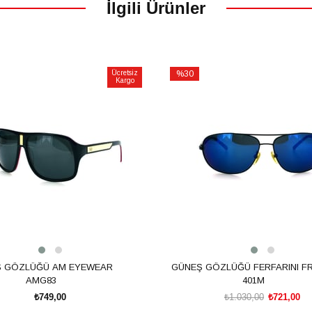
İlgili Ürünler
Ücretsiz
%30
Kargo
İndirim
%30İndirim
 GÖZLÜĞÜ AM EYEWEAR
GÜNEŞ GÖZLÜĞÜ FERFARINI FR
AMG83
401M
₺749,00
₺1.030,00
₺721,00