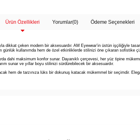
Ürün Özellikleri
Yorumlar
(0)
Ödeme Seçenekleri
a dikkat çeken modern bir aksesuardır. AM Eyewear’in üstün işçiliğiyle tasa
 günlük kullanımda hem de özel etkinliklerde stilinizi öne çıkaran sofistike çiz
arda dahi maksimum konfor sunar. Dayanıklı çerçevesi, her yüz tipine mükemme
m sunar ve yıllar boyu stilinizi sürdürebilecek bir aksesuardır.
k hem de tarzınıza lüks bir dokunuş katacak mükemmel bir seçimdir. Elegan