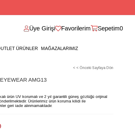
Üye Girişi
Favorilerim
Sepetim
0
UTLET ÜRÜNLER
MAĞAZALARIMIZ
< < Önceki Sayfaya Dön
 EYEWEAR AMG13
ikalı ürün UV korumalı ve 2 yıl garantili güneş gözlüğü orijinal
gönderilmektedir. Ürünlerimiz ürün koruma kilidi ile
ünler geri iade alınmamaktadır.
)