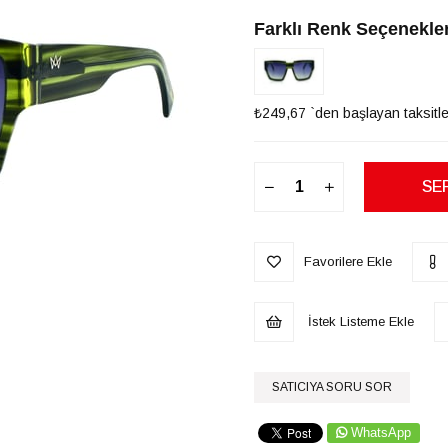
Farklı Renk Seçenekler
₺249,67
`den başlayan taksitle
Favorilere Ekle
İstek Listeme Ekle
SATICIYA SORU SOR
WhatsApp