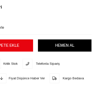
i
rle
Kritik Stok
Telefonla Sipariş
Fiyat Düşünce Haber Ver
Kargo Bedava