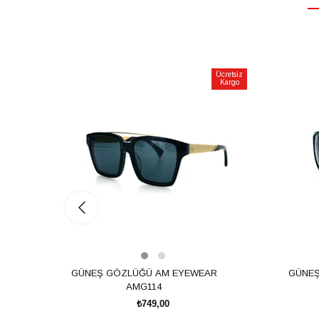
Ücretsiz
Kargo
GÜNEŞ GÖZLÜĞÜ AM EYEWEAR
GÜNEŞ
AMG114
₺749,00