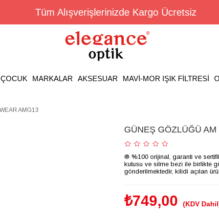
Tüm Alışverişlerinizde Kargo Ücretsiz
ÇOCUK
MARKALAR
AKSESUAR
MAVİ-MOR IŞIK FİLTRESİ
O
EWEAR AMG13
GÜNEŞ GÖZLÜĞÜ AM
® %100 orijinal, garanti ve sertif
kutusu ve silme bezi ile birlikte 
gönderilmektedir, kilidi açılan ür
₺749,00
(KDV Dahil