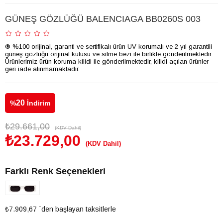
GÜNEŞ GÖZLÜĞÜ BALENCIAGA BB0260S 003
® %100 orijinal, garanti ve sertifikalı ürün UV korumalı ve 2 yıl garantili
güneş gözlüğü orijinal kutusu ve silme bezi ile birlikte gönderilmektedir.
Ürünlerimiz ürün koruma kilidi ile gönderilmektedir, kilidi açılan ürünler
geri iade alınmamaktadır.
20
%
İndirim
₺29.661,00
(KDV Dahil)
₺23.729,00
(KDV Dahil)
Farklı Renk Seçenekleri
₺7.909,67
`den başlayan taksitlerle