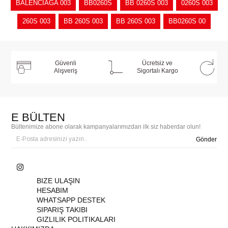
BALENCİAGA 003
BB0260S
BB 0260S 003
0260S 003
260S 003
BB 260S 003
BB 260S 003
BB0260S 00
Güvenli
Ücretsiz ve
Alışveriş
Sigortalı Kargo
E BÜLTEN
Bültenimize abone olarak kampanyalarımızdan ilk siz haberdar olun!
Gönder
BIZE ULAŞIN
HESABIM
WHATSAPP DESTEK
SIPARIŞ TAKIBI
GIZLILIK POLITIKALARI