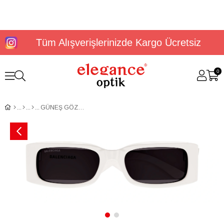
Tüm Alışverişlerinizde Kargo Ücretsiz
0
GÜNEŞ GÖZLÜĞÜ BALENCIAGA BB0260S 003