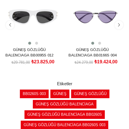
%20İndirim
%20İndirim
GÜNEŞ GÖZLÜĞÜ
GÜNEŞ GÖZLÜĞÜ
BALENCIAGA BB0095S 012
BALENCIAGA BB0166S 004
₺23.825,00
₺19.424,00
₺29.781,00
₺24.279,00
SEPETE EKLE
SEPETE EKLE
Etiketler
BB0260S 003
GÜNEŞ
GÜNEŞ GÖZLÜĞÜ
GÜNEŞ GÖZLÜĞÜ BALENCİAGA
GÜNEŞ GÖZLÜĞÜ BALENCİAGA BB0260S
GÜNEŞ GÖZLÜĞÜ BALENCİAGA BB0260S 003