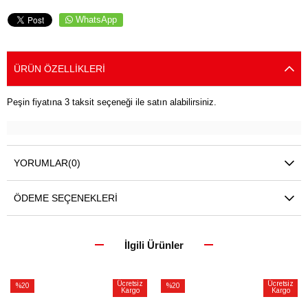
WhatsApp
ÜRÜN ÖZELLIKLERI
Peşin fiyatına 3 taksit seçeneği ile satın alabilirsiniz.
YORUMLAR
(0)
ÖDEME SEÇENEKLERI
İlgili Ürünler
Ücretsiz
Ücretsiz
%20
%20
Kargo
Kargo
İndirim
İndirim