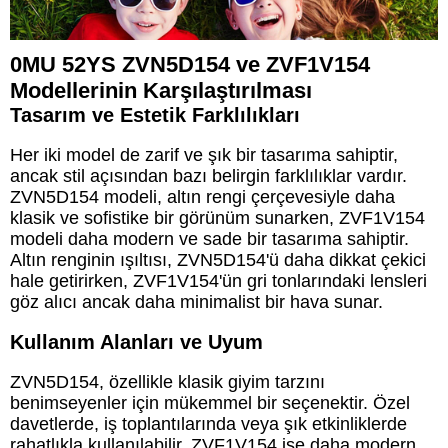
0MU 52YS ZVN5D154 ve ZVF1V154
Modellerinin Karşılaştırılması
Tasarım ve Estetik Farklılıkları
Her iki model de zarif ve şık bir tasarıma sahiptir,
ancak stil açısından bazı belirgin farklılıklar vardır.
ZVN5D154 modeli, altın rengi çerçevesiyle daha
klasik ve sofistike bir görünüm sunarken, ZVF1V154
modeli daha modern ve sade bir tasarıma sahiptir.
Altın renginin ışıltısı, ZVN5D154'ü daha dikkat çekici
hale getirirken, ZVF1V154'ün gri tonlarındaki lensleri
göz alıcı ancak daha minimalist bir hava sunar.
Kullanım Alanları ve Uyum
ZVN5D154, özellikle klasik giyim tarzını
benimseyenler için mükemmel bir seçenektir. Özel
davetlerde, iş toplantılarında veya şık etkinliklerde
rahatlıkla kullanılabilir. ZVF1V154 ise daha modern