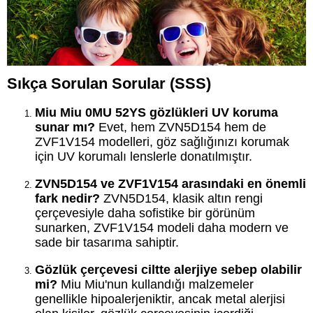
Sıkça Sorulan Sorular (SSS)
Miu Miu 0MU 52YS gözlükleri UV koruma
sunar mı?
Evet, hem ZVN5D154 hem de
ZVF1V154 modelleri, göz sağlığınızı korumak
için UV korumalı lenslerle donatılmıştır.
ZVN5D154 ve ZVF1V154 arasındaki en önemli
fark nedir?
ZVN5D154, klasik altın rengi
çerçevesiyle daha sofistike bir görünüm
sunarken, ZVF1V154 modeli daha modern ve
sade bir tasarıma sahiptir.
Gözlük çerçevesi ciltte alerjiye sebep olabilir
mi?
Miu Miu'nun kullandığı malzemeler
genellikle hipoalerjeniktir, ancak metal alerjisi