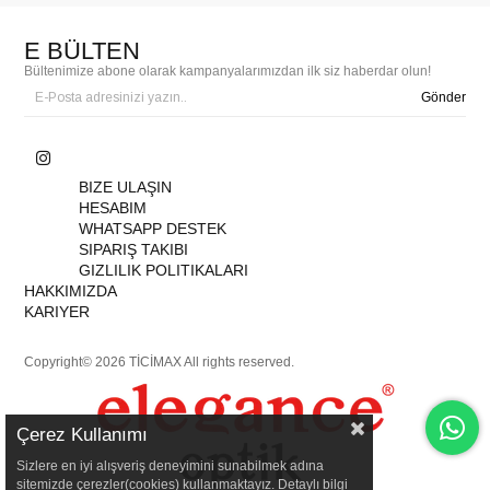
E BÜLTEN
Bültenimize abone olarak kampanyalarımızdan ilk siz haberdar olun!
Gönder
BIZE ULAŞIN
HESABIM
WHATSAPP DESTEK
SIPARIŞ TAKIBI
GIZLILIK POLITIKALARI
HAKKIMIZDA
KARIYER
Copyright© 2026 TİCİMAX All rights reserved.
Çerez Kullanımı
Sizlere en iyi alışveriş deneyimini sunabilmek adına
sitemizde çerezler(cookies) kullanmaktayız. Detaylı bilgi