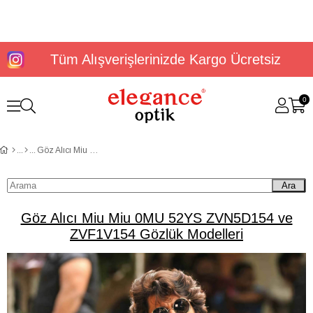
Tüm Alışverişlerinizde Kargo Ücretsiz
0
Göz Alıcı Miu Miu 0MU 52YS ZVN5D154 ve ZVF1V154 Gözlük Modelleri
Ara
Göz Alıcı Miu Miu 0MU 52YS ZVN5D154 ve
ZVF1V154 Gözlük Modelleri