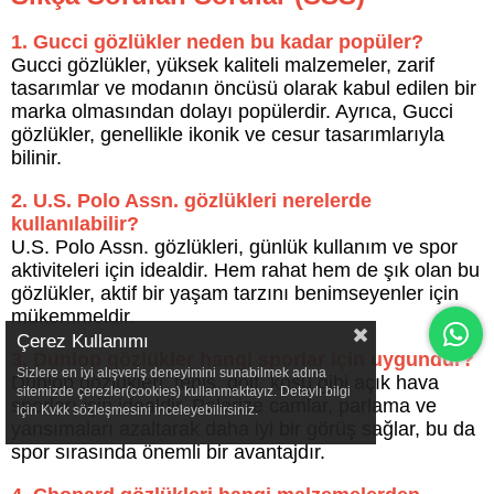
1. Gucci gözlükler neden bu kadar popüler?
Gucci gözlükler, yüksek kaliteli malzemeler, zarif
tasarımlar ve modanın öncüsü olarak kabul edilen bir
marka olmasından dolayı popülerdir. Ayrıca, Gucci
gözlükler, genellikle ikonik ve cesur tasarımlarıyla
bilinir.
2. U.S. Polo Assn. gözlükleri nerelerde
kullanılabilir?
U.S. Polo Assn. gözlükleri, günlük kullanım ve spor
aktiviteleri için idealdir. Hem rahat hem de şık olan bu
gözlükler, aktif bir yaşam tarzını benimseyenler için
mükemmeldir.
Çerez Kullanımı
3. Dunlop gözlükler hangi sporlar için uygundur?
Sizlere en iyi alışveriş deneyimini sunabilmek adına
Dunlop gözlükleri, tenis, golf, koşu gibi açık hava
sitemizde çerezler(cookies) kullanmaktayız. Detaylı bilgi
sporları için idealdir. Polarize camlar, parlama ve
için Kvkk sözleşmesini inceleyebilirsiniz.
yansımaları azaltarak daha iyi bir görüş sağlar, bu da
spor sırasında önemli bir avantajdır.