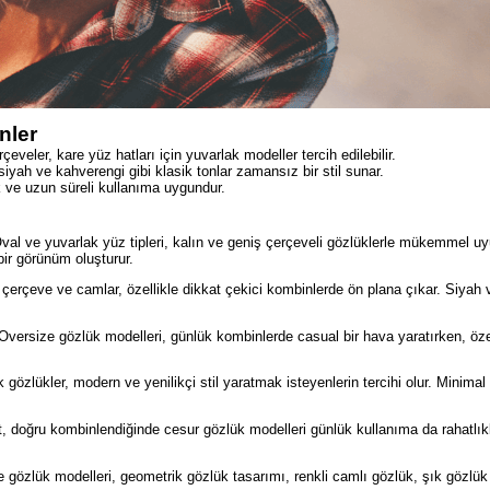
nler
çeveler, kare yüz hatları için yuvarlak modeller tercih edilebilir.
iyah ve kahverengi gibi klasik tonlar zamansız bir stil sunar.
k ve uzun süreli kullanıma uygundur.
al ve yuvarlak yüz tipleri, kalın ve geniş çerçeveli gözlüklerle mükemmel u
bir görünüm oluşturur.
çerçeve ve camlar, özellikle dikkat çekici kombinlerde ön plana çıkar. Siyah 
versize gözlük modelleri, günlük kombinlerde casual bir hava yaratırken, öz
gözlükler, modern ve yenilikçi stil yaratmak isteyenlerin tercihi olur. Minimal
, doğru kombinlendiğinde cesur gözlük modelleri günlük kullanıma da rahatlı
e gözlük modelleri, geometrik gözlük tasarımı, renkli camlı gözlük, şık gözlük