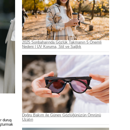
2025 Sonbaharında Gözlük Takmanın 5 Önemli
Nedeni | UV Koruma, Stil ve Sağlık
Doğru Bakım ile Güneş Gözlüğünüzün Ömrünü
Uzatın
ir duruş
luşturmak