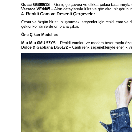
Gucci GG0061S
– Geniş çerçevesi ve dikkat çekici tasarımıyla gü
Versace VE4405
– Altın detaylarıyla lüks ve göz alıcı bir görünü
4. Renkli Cam ve Desenli Çerçeveler
Cesur ve özgün bir stil oluşturmak isteyenler için renkli cam ve 
çekici kombinlerde ön plana çıkar.
Öne Çıkan Modeller:
Miu Miu 0MU 53YS
– Renkli camları ve modern tasarımıyla özgün 
Dolce & Gabbana DG6172
– Canlı renk seçenekleriyle enerjik ve