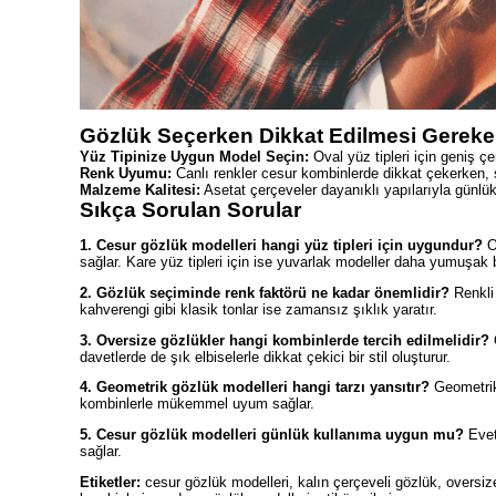
Gözlük Seçerken Dikkat Edilmesi Gereke
Yüz Tipinize Uygun Model Seçin:
Oval yüz tipleri için geniş çer
Renk Uyumu:
Canlı renkler cesur kombinlerde dikkat çekerken, s
Malzeme Kalitesi:
Asetat çerçeveler dayanıklı yapılarıyla günlü
Sıkça Sorulan Sorular
1. Cesur gözlük modelleri hangi yüz tipleri için uygundur?
Ov
sağlar. Kare yüz tipleri için ise yuvarlak modeller daha yumuşak 
2. Gözlük seçiminde renk faktörü ne kadar önemlidir?
Renkli 
kahverengi gibi klasik tonlar ise zamansız şıklık yaratır.
3. Oversize gözlükler hangi kombinlerde tercih edilmelidir?
O
davetlerde de şık elbiselerle dikkat çekici bir stil oluşturur.
4. Geometrik gözlük modelleri hangi tarzı yansıtır?
Geometrik 
kombinlerle mükemmel uyum sağlar.
5. Cesur gözlük modelleri günlük kullanıma uygun mu?
Evet
sağlar.
Etiketler:
cesur gözlük modelleri, kalın çerçeveli gözlük, oversiz