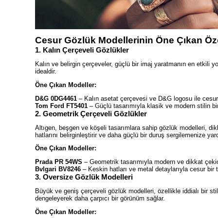
Cesur Gözlük Modellerinin Öne Çıkan Özel
1. Kalın Çerçeveli Gözlükler
Kalın ve belirgin çerçeveler, güçlü bir imaj yaratmanın en etkili yo
idealdir.
Öne Çıkan Modeller:
D&G 0DG4461
– Kalın asetat çerçevesi ve D&G logosu ile cesur ve 
Tom Ford FT5401
– Güçlü tasarımıyla klasik ve modern stilin bir
2. Geometrik Çerçeveli Gözlükler
Altıgen, beşgen ve köşeli tasarımlara sahip gözlük modelleri, dikk
hatlarını belirginleştirir ve daha güçlü bir duruş sergilemenize yar
Öne Çıkan Modeller:
Prada PR 54WS
– Geometrik tasarımıyla modern ve dikkat çekic
Bvlgari BV8246
– Keskin hatları ve metal detaylarıyla cesur bir t
3. Oversize Gözlük Modelleri
Büyük ve geniş çerçeveli gözlük modelleri, özellikle iddialı bir sti
dengeleyerek daha çarpıcı bir görünüm sağlar.
Öne Çıkan Modeller: