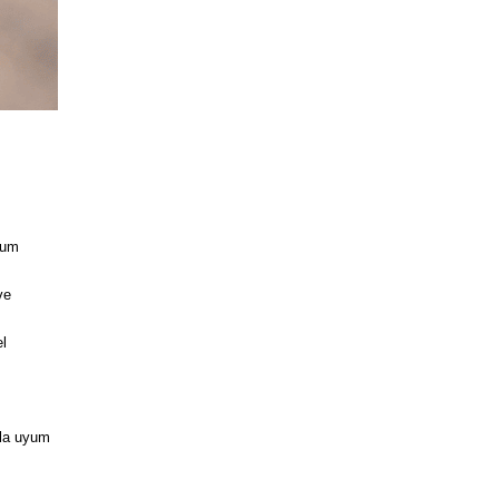
yum
ve
el
kla uyum