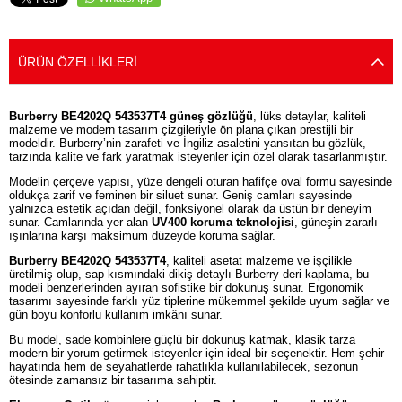
ÜRÜN ÖZELLIKLERI
Burberry BE4202Q 543537T4 güneş gözlüğü
, lüks detaylar, kaliteli
malzeme ve modern tasarım çizgileriyle ön plana çıkan prestijli bir
modeldir. Burberry’nin zarafeti ve İngiliz asaletini yansıtan bu gözlük,
tarzında kalite ve fark yaratmak isteyenler için özel olarak tasarlanmıştır.
Modelin çerçeve yapısı, yüze dengeli oturan hafifçe oval formu sayesinde
oldukça zarif ve feminen bir siluet sunar. Geniş camları sayesinde
yalnızca estetik açıdan değil, fonksiyonel olarak da üstün bir deneyim
sunar. Camlarında yer alan
UV400 koruma teknolojisi
, güneşin zararlı
ışınlarına karşı maksimum düzeyde koruma sağlar.
Burberry BE4202Q 543537T4
, kaliteli asetat malzeme ve işçilikle
üretilmiş olup, sap kısmındaki dikiş detaylı Burberry deri kaplama, bu
modeli benzerlerinden ayıran sofistike bir dokunuş sunar. Ergonomik
tasarımı sayesinde farklı yüz tiplerine mükemmel şekilde uyum sağlar ve
gün boyu konforlu kullanım imkânı sunar.
Bu model, sade kombinlere güçlü bir dokunuş katmak, klasik tarza
modern bir yorum getirmek isteyenler için ideal bir seçenektir. Hem şehir
hayatında hem de seyahatlerde rahatlıkla kullanılabilecek, sezonun
ötesinde zamansız bir tasarıma sahiptir.