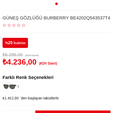
GÜNEŞ GÖZLÜĞÜ BURBERRY BE4202Q543537T4
20
%
İndirim
₺5.295,00
(KDV Dahil)
₺4.236,00
(KDV Dahil)
Farklı Renk Seçenekleri
₺1.412,00
`den başlayan taksitlerle