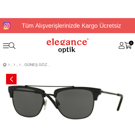
Tüm Alışverişlerinizde Kargo Ücretsiz
0
GÜNEŞ GÖZLÜĞÜ BURBERRY BE4202Q543537T4