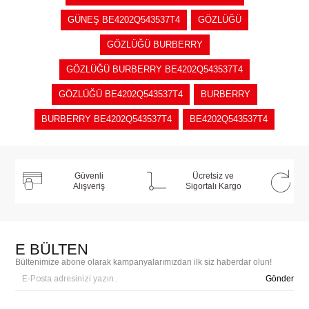
GÜNEŞ BE4202Q543537T4
GÖZLÜĞÜ
GÖZLÜĞÜ BURBERRY
GÖZLÜĞÜ BURBERRY BE4202Q543537T4
GÖZLÜĞÜ BE4202Q543537T4
BURBERRY
BURBERRY BE4202Q543537T4
BE4202Q543537T4
Güvenli
Ücretsiz ve
Alışveriş
Sigortalı Kargo
E BÜLTEN
Bültenimize abone olarak kampanyalarımızdan ilk siz haberdar olun!
Gönder