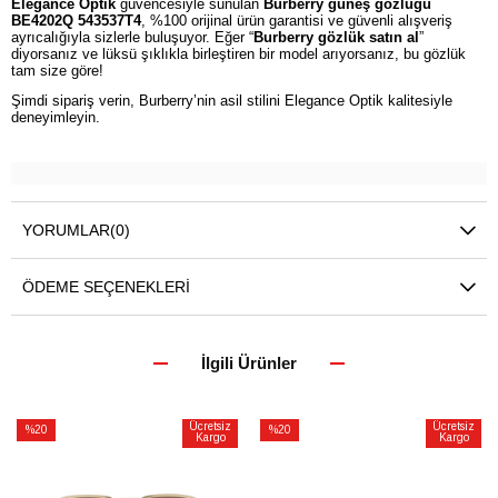
Elegance Optik
güvencesiyle sunulan
Burberry güneş gözlüğü
BE4202Q 543537T4
, %100 orijinal ürün garantisi ve güvenli alışveriş
ayrıcalığıyla sizlerle buluşuyor. Eğer “
Burberry gözlük satın al
”
diyorsanız ve lüksü şıklıkla birleştiren bir model arıyorsanız, bu gözlük
tam size göre!
Şimdi sipariş verin, Burberry’nin asil stilini Elegance Optik kalitesiyle
deneyimleyin.
YORUMLAR
(0)
ÖDEME SEÇENEKLERI
İlgili Ürünler
Ücretsiz
Ücretsiz
%20
%20
Kargo
Kargo
İndirim
İndirim
%20İndirim
%20İndirim