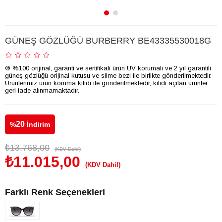
GÜNEŞ GÖZLÜĞÜ BURBERRY BE43335530018G
® %100 orijinal, garanti ve sertifikalı ürün UV korumalı ve 2 yıl garantili
güneş gözlüğü orijinal kutusu ve silme bezi ile birlikte gönderilmektedir.
Ürünlerimiz ürün koruma kilidi ile gönderilmektedir, kilidi açılan ürünler
geri iade alınmamaktadır.
20
%
İndirim
₺13.768,00
(KDV Dahil)
₺11.015,00
(KDV Dahil)
Farklı Renk Seçenekleri