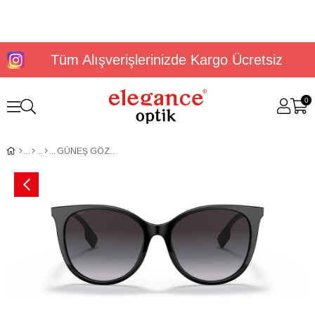
Tüm Alışverişlerinizde Kargo Ücretsiz
0
GÜNEŞ GÖZLÜĞÜ BURBERRY BE43335530018G