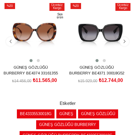
Ücretsiz
Ücretsiz
%20
%20
Kargo
Kargo
İndirim
İndirim
Son
ürün
%20İndirim
%20İndirim
GÜNEŞ GÖZLÜĞÜ
GÜNEŞ GÖZLÜĞÜ
BURBERRY BE4374 33161355
BURBERRY BE4371 30018G52
₺11.565,00
₺12.744,00
₺14.456,00
₺15.929,00
SEPETE EKLE
SEPETE EKLE
Etiketler
BE43335530018G
GÜNEŞ
GÜNEŞ GÖZLÜĞÜ
GÜNEŞ GÖZLÜĞÜ BURBERRY