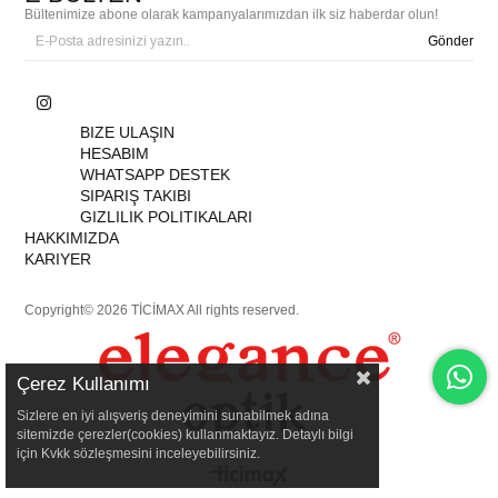
Bültenimize abone olarak kampanyalarımızdan ilk siz haberdar olun!
Gönder
BIZE ULAŞIN
HESABIM
WHATSAPP DESTEK
SIPARIŞ TAKIBI
GIZLILIK POLITIKALARI
HAKKIMIZDA
KARIYER
Copyright© 2026 TİCİMAX All rights reserved.
Çerez Kullanımı
Sizlere en iyi alışveriş deneyimini sunabilmek adına
sitemizde çerezler(cookies) kullanmaktayız. Detaylı bilgi
için Kvkk sözleşmesini inceleyebilirsiniz.