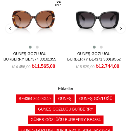
Son
ürün
%20İndirim
%20İndirim
GÜNEŞ GÖZLÜĞÜ
GÜNEŞ GÖZLÜĞÜ
BURBERRY BE4374 33161355
BURBERRY BE4371 30018G52
₺11.565,00
₺12.744,00
₺14.456,00
₺15.929,00
SEPETE EKLE
SEPETE EKLE
Etiketler
BE4364 39428G49
GÜNEŞ
GÜNEŞ GÖZLÜĞÜ
GÜNEŞ GÖZLÜĞÜ BURBERRY
GÜNEŞ GÖZLÜĞÜ BURBERRY BE4364
GÜNEŞ GÖZLÜĞÜ BURBERRY BE4364 39428G49