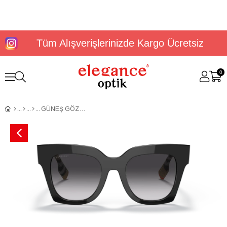
Tüm Alışverişlerinizde Kargo Ücretsiz
0
GÜNEŞ GÖZLÜĞÜ BURBERRY BE4364 39428G49