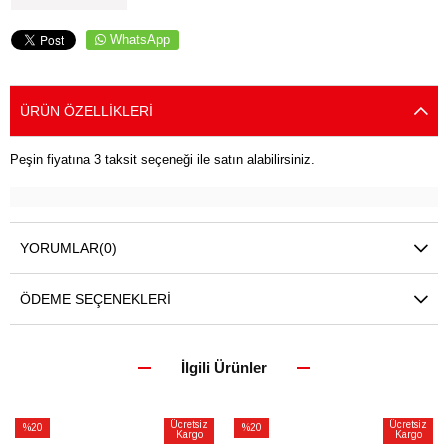
WhatsApp
ÜRÜN ÖZELLIKLERI
Peşin fiyatına 3 taksit seçeneği ile satın alabilirsiniz.
YORUMLAR
(0)
ÖDEME SEÇENEKLERI
İlgili Ürünler
Ücretsiz
Ücretsiz
%20
%20
Kargo
Kargo
İndirim
İndirim