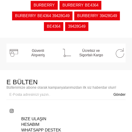
BURBERRY
BURBERRY BE4364
BURBERRY BE4364 39428G49
BURBERRY 39428G49
BE4364
39428G49
Güvenli
Ücretsiz ve
Alışveriş
Sigortalı Kargo
E BÜLTEN
Bültenimize abone olarak kampanyalarımızdan ilk siz haberdar olun!
Gönder
BIZE ULAŞIN
HESABIM
WHATSAPP DESTEK