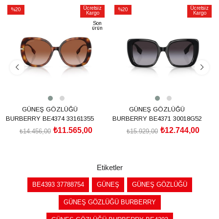
Ücretsiz
Ücretsiz
%20
%20
Kargo
Kargo
İndirim
İndirim
Son
ürün
%20İndirim
%20İndirim
GÜNEŞ GÖZLÜĞÜ
GÜNEŞ GÖZLÜĞÜ
BURBERRY BE4374 33161355
BURBERRY BE4371 30018G52
₺11.565,00
₺12.744,00
₺14.456,00
₺15.929,00
SEPETE EKLE
SEPETE EKLE
Etiketler
BE4393 37788754
GÜNEŞ
GÜNEŞ GÖZLÜĞÜ
GÜNEŞ GÖZLÜĞÜ BURBERRY