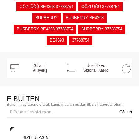
GÖZLÜĞÜ BE4393 37788754
GÖZLÜĞÜ 37788754
BURBERRY
BURBERRY BE4393
BURBERRY BE4393 37788754
BURBERRY 37788754
BE4393
37788754
Güvenli
Ücretsiz ve
Alışveriş
Sigortalı Kargo
E BÜLTEN
Bültenimize abone olarak kampanyalarımızdan ilk siz haberdar olun!
Gönder
BIZE ULAŞIN