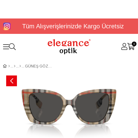
Tüm Alışverişlerinizde Kargo Ücretsiz
0
GÜNEŞ GÖZLÜĞÜ BURBERRY BE4393 37788754