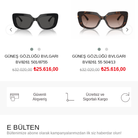
%20İndirim
%20İndirim
GÜNEŞ GÖZLÜĞÜ BVLGARI
GÜNEŞ GÖZLÜĞÜ BVLGARI
BV8261 501/8755
BV8261 55 504/13
₺25.616,00
₺25.616,00
₺32.020,00
₺32.020,00
SEPETE EKLE
SEPETE EKLE
Güvenli
Ücretsiz ve
Alışveriş
Sigortalı Kargo
E BÜLTEN
Bültenimize abone olarak kampanyalarımızdan ilk siz haberdar olun!