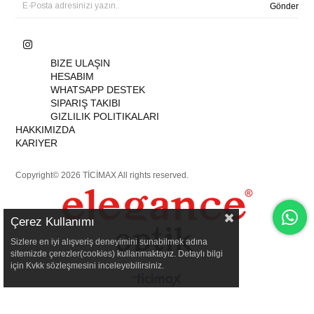
Gönder
BIZE ULAŞIN
HESABIM
WHATSAPP DESTEK
SIPARIŞ TAKIBI
GIZLILIK POLITIKALARI
HAKKIMIZDA
KARIYER
Copyright© 2026 TİCİMAX All rights reserved.
Çerez Kullanımı
Sizlere en iyi alışveriş deneyimini sunabilmek adına
sitemizde çerezler(cookies) kullanmaktayız. Detaylı bilgi
için Kvkk sözleşmesini inceleyebilirsiniz.