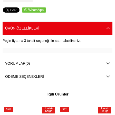
WhatsApp
ÜRÜN ÖZELLIKLERI
Peşin fiyatına 3 taksit seçeneği ile satın alabilirsiniz.
YORUMLAR
(0)
ÖDEME SEÇENEKLERI
İlgili Ürünler
Ücretsiz
Ücretsiz
%20
%20
Kargo
Kargo
İndirim
İndirim