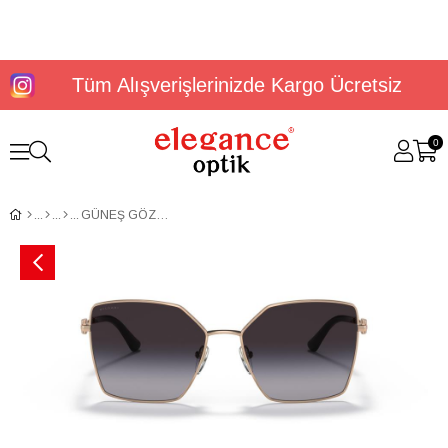
Tüm Alışverişlerinizde Kargo Ücretsiz
0
GÜNEŞ GÖZLÜĞÜ BVLGARİ BV6175 20148G56