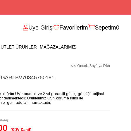
Üye Girişi
Favorilerim
Sepetim
0
UTLET ÜRÜNLER
MAĞAZALARIMIZ
< < Önceki Sayfaya Dön
GARI BV70345750181
ikalı ürün UV korumalı ve 2 yıl garantili güneş gözlüğü orijinal
gönderilmektedir. Ürünlerimiz ürün koruma kilidi ile
ünler geri iade alınmamaktadır.
Dahil)
00
(KDV Dahil)