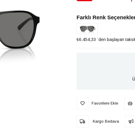
İndirim
Farklı Renk Seçenekler
Tükendi
₺6.454,33
`den başlayan taksit
Ü
Favorilere Ekle
Kargo Bedava