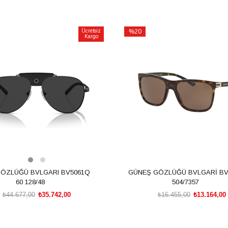
Ücretsiz
%20
Kargo
İndirim
m
%20İndirim
ÖZLÜĞÜ BVLGARI BV5061Q
GÜNEŞ GÖZLÜĞÜ BVLGARİ BV
60 128/48
504/7357
₺44.677,00
₺35.742,00
₺16.455,00
₺13.164,00
SEPETE EKLE
SEPETE EKLE