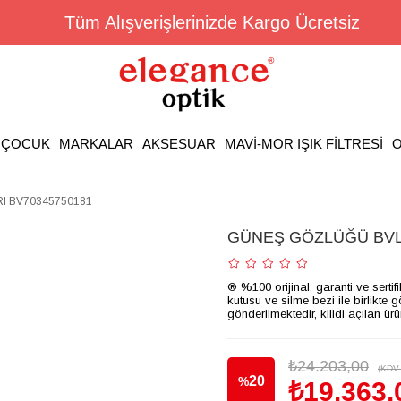
Tüm Alışverişlerinizde Kargo Ücretsiz
ÇOCUK
MARKALAR
AKSESUAR
MAVİ-MOR IŞIK FİLTRESİ
O
 BV70345750181
GÜNEŞ GÖZLÜĞÜ BVL
® %100 orijinal, garanti ve sertif
kutusu ve silme bezi ile birlikte 
gönderilmektedir, kilidi açılan ür
₺24.203,00
(KDV 
20
%
₺19.363,