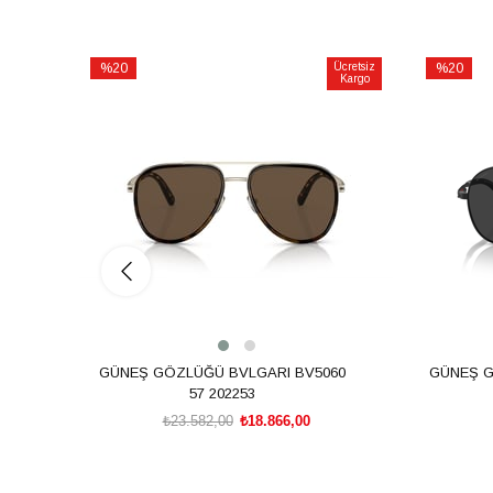
%20
Ücretsiz
%20
Kargo
İndirim
İndirim
%20İndirim
%20İndiri
GÜNEŞ GÖZLÜĞÜ BVLGARI BV5060
GÜNEŞ G
57 202253
₺23.582,00
₺18.866,00
SEPETE EKLE