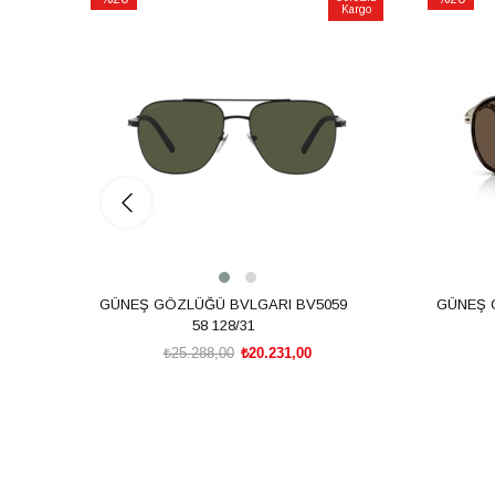
Kargo
İndirim
İndirim
%20İndirim
%20İndiri
GÜNEŞ GÖZLÜĞÜ BVLGARI BV5059
GÜNEŞ 
58 128/31
₺25.288,00
₺20.231,00
SEPETE EKLE