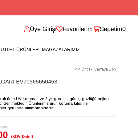
Üye Girişi
Favorilerim
Sepetim
0
UTLET ÜRÜNLER
MAĞAZALARIMIZ
< < Önceki Sayfaya Dön
GARI BV70365650453
ikalı ürün UV korumalı ve 2 yıl garantili güneş gözlüğü orijinal
gönderilmektedir. Ürünlerimiz ürün koruma kilidi ile
ünler geri iade alınmamaktadır.
Dahil)
00
(KDV Dahil)