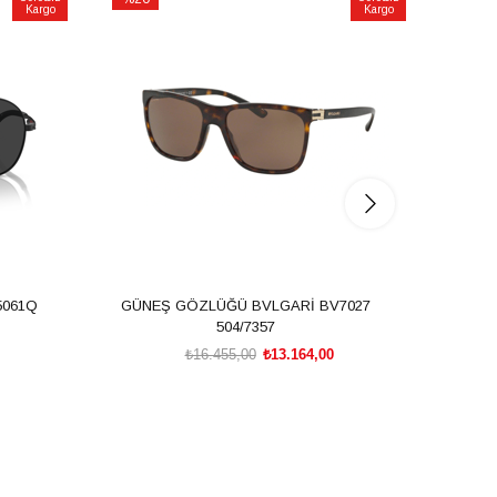
Kargo
Kargo
İndirim
İndirim
%20İndirim
%20İnd
5061Q
GÜNEŞ GÖZLÜĞÜ BVLGARİ BV7027
GÜNE
504/7357
₺16.455,00
₺13.164,00
SEPETE EKLE