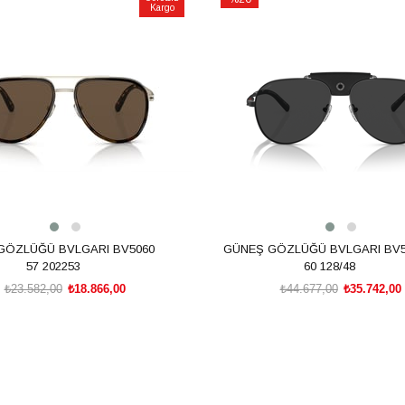
Kargo
İndirim
m
%20İndirim
GÖZLÜĞÜ BVLGARI BV5060
GÜNEŞ GÖZLÜĞÜ BVLGARI BV
57 202253
60 128/48
₺23.582,00
₺18.866,00
₺44.677,00
₺35.742,00
SEPETE EKLE
SEPETE EKLE