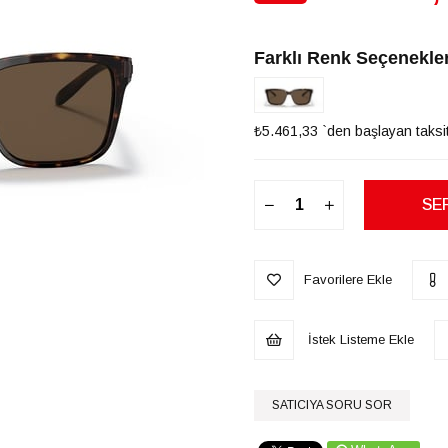
İndirim
Farklı Renk Seçenekler
₺5.461,33
`den başlayan taksit
Favorilere Ekle
İstek Listeme Ekle
SATICIYA SORU SOR