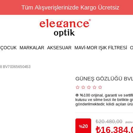
Tüm Alışverişlerinizde Kargo Ücretsiz
ÇOCUK
MARKALAR
AKSESUAR
MAVİ-MOR IŞIK FİLTRESİ
O
 BV70365650453
GÜNEŞ GÖZLÜĞÜ BVL
® %100 orijinal, garanti ve sertif
kutusu ve silme bezi ile birlikte 
gönderilmektedir, kilidi açılan ür
₺20.480,00
(KDV 
20
%
₺16.384,