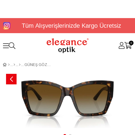
Tüm Alışverişlerinizde Kargo Ücretsiz
0
GÜNEŞ GÖZLÜĞÜ BVLGARI BV8260 57 504/T5