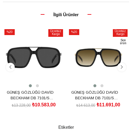
İlgili Ürünler
Ücretsiz
Ücretsiz
%20
%20
Kargo
Kargo
İndirim
İndirim
Son
ürün
%20İndirim
%20İndirim
GÜNEŞ GÖZLÜĞÜ DAVİD
GÜNEŞ GÖZLÜĞÜ DAVİD
BECKHAM DB 7101/S
BECKHAM DB 7101/S
205839ANS57M9
2058392M257HA
₺10.583,00
₺11.691,00
₺13.228,00
₺14.613,00
SEPETE EKLE
SEPETE EKLE
Etiketler