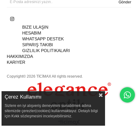
Gönder
BIZE ULAŞIN
HESABIM
WHATSAPP DESTEK
SIPARIŞ TAKIBI
GIZLILIK POLITIKALARI
HAKKIMIZDA
KARIYER
Copyright© 2026 TİCİMAX All rights reserved.
Çerez Kullanımı
Sizlere en iyi alışveriş deneyimini sunabilmek adına
sitemizde çerezler(cookies) kullanmaktayız. Detaylı bilgi
için Kvkk sözleşmesini inceleyebilirsiniz.