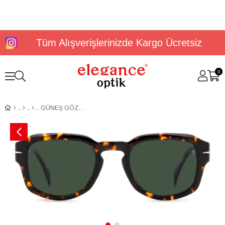
Tüm Alışverişlerinizde Kargo Ücretsiz
0
GÜNEŞ GÖZLÜĞÜ DAVİD BECKHAM DB 7098/S 20584208651QT