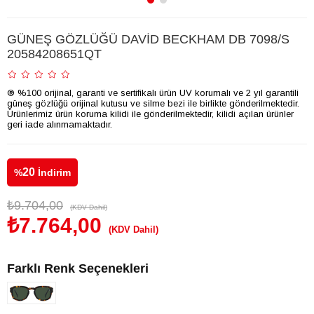
GÜNEŞ GÖZLÜĞÜ DAVİD BECKHAM DB 7098/S
20584208651QT
® %100 orijinal, garanti ve sertifikalı ürün UV korumalı ve 2 yıl garantili
güneş gözlüğü orijinal kutusu ve silme bezi ile birlikte gönderilmektedir.
Ürünlerimiz ürün koruma kilidi ile gönderilmektedir, kilidi açılan ürünler
geri iade alınmamaktadır.
20
%
İndirim
₺9.704,00
(KDV Dahil)
₺7.764,00
(KDV Dahil)
Farklı Renk Seçenekleri