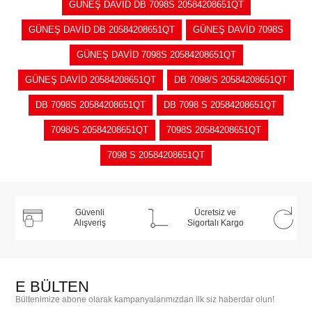
GÜNEŞ DAVİD DB 7098S 20584208651QT
GÜNEŞ DAVİD DB 20584208651QT
GÜNEŞ DAVİD 7098S
GÜNEŞ DAVİD 7098S 20584208651QT
GÜNEŞ DAVİD 20584208651QT
DB 7098/S 20584208651QT
DB 7098S 20584208651QT
DB 7098 S 20584208651QT
7098/S 20584208651QT
7098S 20584208651QT
7098 S 20584208651QT
Güvenli
Ücretsiz ve
Alışveriş
Sigortalı Kargo
E BÜLTEN
Bültenimize abone olarak kampanyalarımızdan ilk siz haberdar olun!