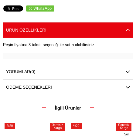
WhatsApp
ÜRÜN ÖZELLIKLERI
Peşin fiyatına 3 taksit seçeneği ile satın alabilirsiniz.
YORUMLAR
(0)
ÖDEME SEÇENEKLERI
İlgili Ürünler
Ücretsiz
Ücretsiz
%20
%20
Kargo
Kargo
İndirim
İndirim
Son