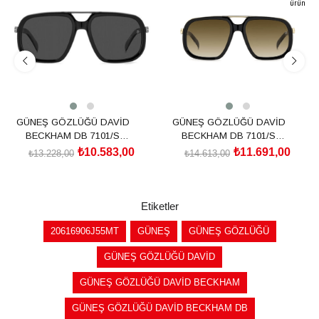
ürün
%20İndirim
%20İndirim
GÜNEŞ GÖZLÜĞÜ DAVİD
GÜNEŞ GÖZLÜĞÜ DAVİD
BECKHAM DB 7101/S
BECKHAM DB 7101/S
205839ANS57M9
2058392M257HA
₺10.583,00
₺11.691,00
₺13.228,00
₺14.613,00
SEPETE EKLE
SEPETE EKLE
Etiketler
20616906J55MT
GÜNEŞ
GÜNEŞ GÖZLÜĞÜ
GÜNEŞ GÖZLÜĞÜ DAVİD
GÜNEŞ GÖZLÜĞÜ DAVİD BECKHAM
GÜNEŞ GÖZLÜĞÜ DAVİD BECKHAM DB