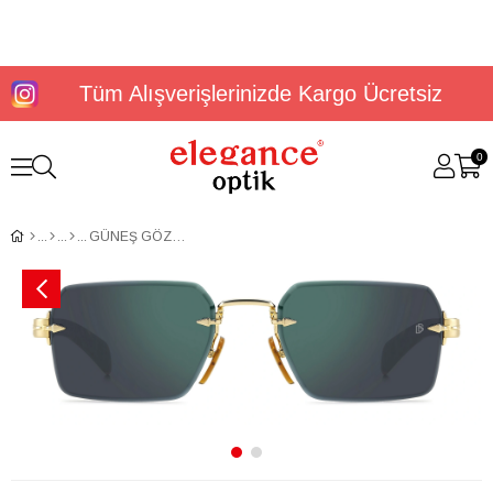
Tüm Alışverişlerinizde Kargo Ücretsiz
0
GÜNEŞ GÖZLÜĞÜ DAVİD BECKHAM DB 7109/S 20616906J55MT