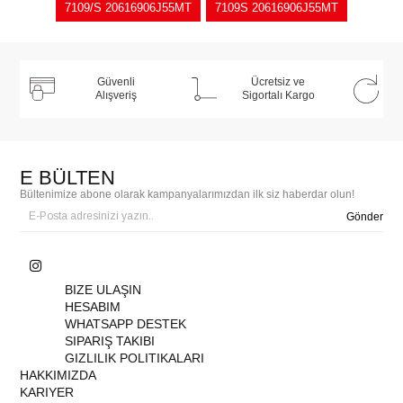
7109/S 20616906J55MT
7109S 20616906J55MT
Güvenli
Ücretsiz ve
Alışveriş
Sigortalı Kargo
E BÜLTEN
Bültenimize abone olarak kampanyalarımızdan ilk siz haberdar olun!
Gönder
BIZE ULAŞIN
HESABIM
WHATSAPP DESTEK
SIPARIŞ TAKIBI
GIZLILIK POLITIKALARI
HAKKIMIZDA
KARIYER