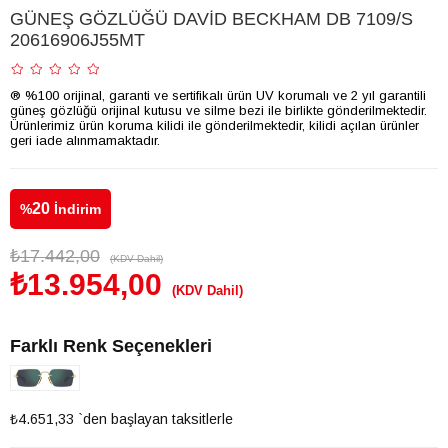
GÜNEŞ GÖZLÜĞÜ DAVİD BECKHAM DB 7109/S
20616906J55MT
® %100 orijinal, garanti ve sertifikalı ürün UV korumalı ve 2 yıl garantili
güneş gözlüğü orijinal kutusu ve silme bezi ile birlikte gönderilmektedir.
Ürünlerimiz ürün koruma kilidi ile gönderilmektedir, kilidi açılan ürünler
geri iade alınmamaktadır.
20
%
İndirim
₺17.442,00
(KDV Dahil)
₺13.954,00
(KDV Dahil)
Farklı Renk Seçenekleri
₺4.651,33
`den başlayan taksitlerle