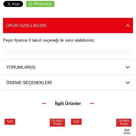
WhatsApp
ÜRÜN ÖZELLIKLERI
Peşin fiyatına 3 taksit seçeneği ile satın alabilirsiniz.
YORUMLAR
(0)
ÖDEME SEÇENEKLERI
İlgili Ürünler
Ücretsiz
Ücretsiz
%20
%20
Kargo
Kargo
İndirim
İndirim
Son
ürün
%20İndirim
%20İndirim