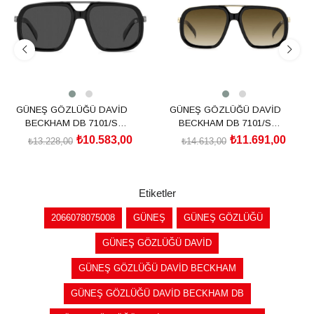
GÜNEŞ GÖZLÜĞÜ DAVİD
GÜNEŞ GÖZLÜĞÜ DAVİD
BECKHAM DB 7101/S
BECKHAM DB 7101/S
205839ANS57M9
2058392M257HA
₺10.583,00
₺11.691,00
₺13.228,00
₺14.613,00
SEPETE EKLE
SEPETE EKLE
Etiketler
2066078075008
GÜNEŞ
GÜNEŞ GÖZLÜĞÜ
GÜNEŞ GÖZLÜĞÜ DAVİD
GÜNEŞ GÖZLÜĞÜ DAVİD BECKHAM
GÜNEŞ GÖZLÜĞÜ DAVİD BECKHAM DB