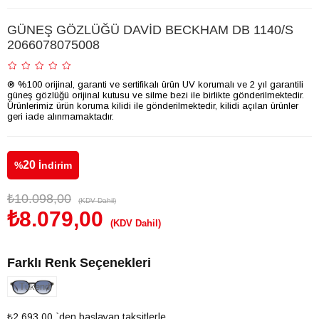
GÜNEŞ GÖZLÜĞÜ DAVİD BECKHAM DB 1140/S
2066078075008
® %100 orijinal, garanti ve sertifikalı ürün UV korumalı ve 2 yıl garantili
güneş gözlüğü orijinal kutusu ve silme bezi ile birlikte gönderilmektedir.
Ürünlerimiz ürün koruma kilidi ile gönderilmektedir, kilidi açılan ürünler
geri iade alınmamaktadır.
20
%
İndirim
₺10.098,00
(KDV Dahil)
₺8.079,00
(KDV Dahil)
Farklı Renk Seçenekleri
Tükendi
₺2.693,00
`den başlayan taksitlerle