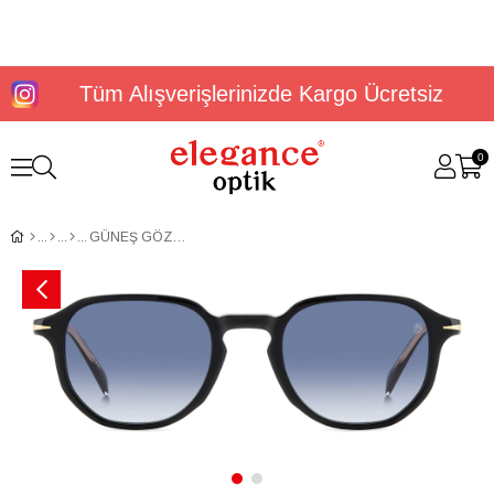
Tüm Alışverişlerinizde Kargo Ücretsiz
0
GÜNEŞ GÖZLÜĞÜ DAVİD BECKHAM DB 1140/S 2066078075008