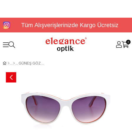
Tüm Alışverişlerinizde Kargo Ücretsiz
0
GÜNEŞ GÖZLÜĞÜ DIESEL 01.60.001324C