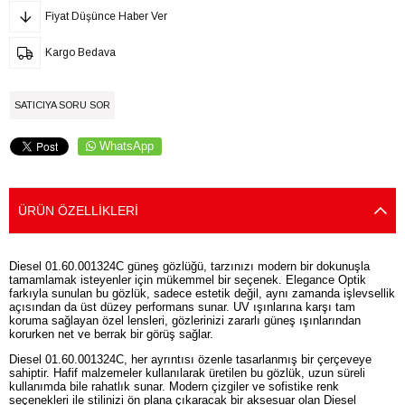
Fiyat Düşünce Haber Ver
Kargo Bedava
SATICIYA SORU SOR
WhatsApp
ÜRÜN ÖZELLIKLERI
Diesel 01.60.001324C güneş gözlüğü, tarzınızı modern bir dokunuşla
tamamlamak isteyenler için mükemmel bir seçenek. Elegance Optik
farkıyla sunulan bu gözlük, sadece estetik değil, aynı zamanda işlevsellik
açısından da üst düzey performans sunar. UV ışınlarına karşı tam
koruma sağlayan özel lensleri, gözlerinizi zararlı güneş ışınlarından
korurken net ve berrak bir görüş sağlar.
Diesel 01.60.001324C, her ayrıntısı özenle tasarlanmış bir çerçeveye
sahiptir. Hafif malzemeler kullanılarak üretilen bu gözlük, uzun süreli
kullanımda bile rahatlık sunar. Modern çizgiler ve sofistike renk
seçenekleri ile stilinizi ön plana çıkaracak bir aksesuar olan Diesel