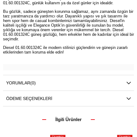
01.60.001324C, günlük kullanım ya da özel günler için idealdir.
Bu gözlük, sadece güneşten korunma sağlamaz, aynı zamanda özgün bir
tarz yaratmanıza da yardımcı olur. Dayanıklı yapısı ve şık tasarımı ile
hem spor hem de casual kombinlerinizi tamamlayabilirsiniz. Diesel'in
kaliteli işçiliği ve Elegance Optik’in güvenilirliği ile sunulan bu model,
şıklığa ve korumaya önem verenler için mükemmel bir tercih. Diesel
01.60.001324C güneş gözlüğü, hem erkekler hem de kadınlar için ideal bir
seçimdir.
Diesel 01.60.001324C ile modern stilinizi güçlendirin ve güneşin zararlı
etkilerinden tam koruma elde edin!
YORUMLAR
(0)
ÖDEME SEÇENEKLERI
İlgili Ürünler
Ücretsiz
Ücretsiz