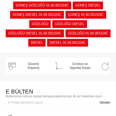
GÜNEŞ GÖZLÜĞÜ 01.60.001324C
GÜNEŞ DIESEL
GÜNEŞ DIESEL 01.60.001324C
GÜNEŞ 01.60.001324C
GÖZLÜĞÜ
GÖZLÜĞÜ DIESEL
GÖZLÜĞÜ DIESEL 01.60.001324C
GÖZLÜĞÜ 01.60.001324C
DIESEL
DIESEL 01.60.001324C
Güvenli
Ücretsiz ve
Alışveriş
Sigortalı Kargo
E BÜLTEN
Bültenimize abone olarak kampanyalarımızdan ilk siz haberdar olun!
Gönder