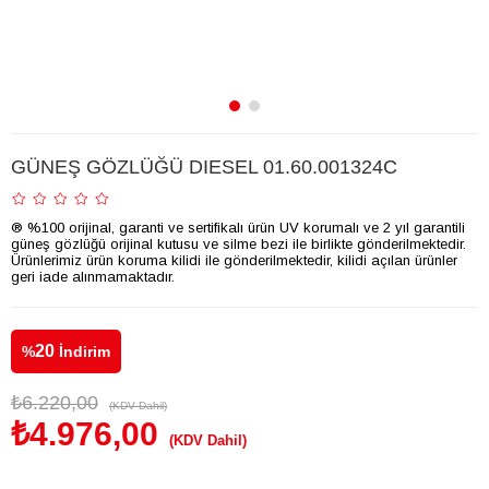
GÜNEŞ GÖZLÜĞÜ DIESEL 01.60.001324C
® %100 orijinal, garanti ve sertifikalı ürün UV korumalı ve 2 yıl garantili
güneş gözlüğü orijinal kutusu ve silme bezi ile birlikte gönderilmektedir.
Ürünlerimiz ürün koruma kilidi ile gönderilmektedir, kilidi açılan ürünler
geri iade alınmamaktadır.
20
%
İndirim
₺6.220,00
(KDV Dahil)
₺4.976,00
(KDV Dahil)