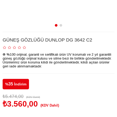
GÜNEŞ GÖZLÜĞÜ DUNLOP DG 3642 C2
® %100 orijinal, garanti ve sertifikalı ürün UV korumalı ve 2 yıl garantili
güneş gözlüğü orijinal kutusu ve silme bezi ile birlikte gönderilmektedir.
Ürünlerimiz ürün koruma kilidi ile gönderilmektedir, kilidi açılan ürünler
geri iade alınmamaktadır.
35
%
İndirim
₺5.474,00
(KDV Dahil)
₺3.560,00
(KDV Dahil)