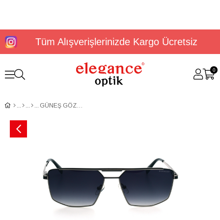
Tüm Alışverişlerinizde Kargo Ücretsiz
0
GÜNEŞ GÖZLÜĞÜ DUNLOP DG 3642 C2