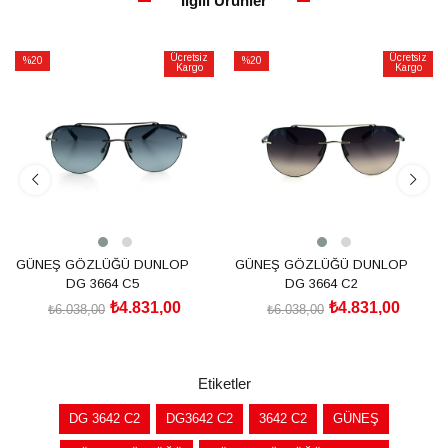
İlgili Ürünler
Ücretsiz
Ücretsiz
%20
%20
Kargo
Kargo
İndirim
İndirim
%20İndirim
%20İndirim
GÜNEŞ GÖZLÜĞÜ DUNLOP
GÜNEŞ GÖZLÜĞÜ DUNLOP
DG 3664 C5
DG 3664 C2
₺4.831,00
₺4.831,00
₺6.038,00
₺6.038,00
SEPETE EKLE
SEPETE EKLE
Etiketler
DG 3642 C2
DG3642 C2
3642 C2
GÜNEŞ