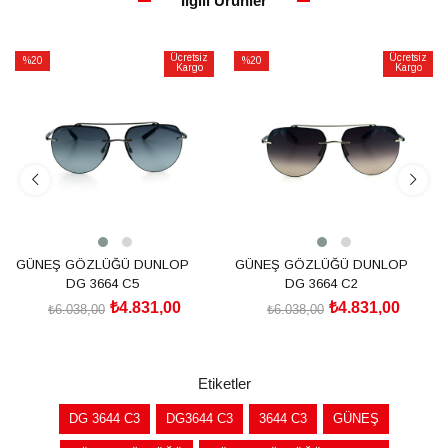
İlgili Ürünler
Ücretsiz
Ücretsiz
%20
%20
Kargo
Kargo
İndirim
İndirim
%20İndirim
%20İndirim
GÜNEŞ GÖZLÜĞÜ DUNLOP
GÜNEŞ GÖZLÜĞÜ DUNLOP
DG 3664 C5
DG 3664 C2
₺4.831,00
₺4.831,00
₺6.038,00
₺6.038,00
SEPETE EKLE
SEPETE EKLE
Etiketler
DG 3644 C3
DG3644 C3
3644 C3
GÜNEŞ