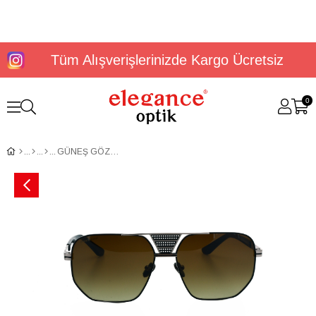
Tüm Alışverişlerinizde Kargo Ücretsiz
0
GÜNEŞ GÖZLÜĞÜ DUNLOP DG 3644 C3