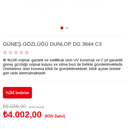
GÜNEŞ GÖZLÜĞÜ DUNLOP DG 3644 C3
® %100 orijinal, garanti ve sertifikalı ürün UV korumalı ve 2 yıl garantili
güneş gözlüğü orijinal kutusu ve silme bezi ile birlikte gönderilmektedir.
Ürünlerimiz ürün koruma kilidi ile gönderilmektedir, kilidi açılan ürünler
geri iade alınmamaktadır.
34
%
İndirim
₺6.038,00
(KDV Dahil)
₺4.002,00
(KDV Dahil)