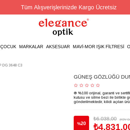
Tüm Alışverişlerinizde Kargo Ücretsiz
ÇOCUK
MARKALAR
AKSESUAR
MAVİ-MOR IŞIK FİLTRESİ
O
 DG 3648 C3
GÜNEŞ GÖZLÜĞÜ DUN
® %100 orijinal, garanti ve sertif
kutusu ve silme bezi ile birlikte 
gönderilmektedir, kilidi açılan ür
₺6.038,00
(KDV Da
20
%
₺4.831,0