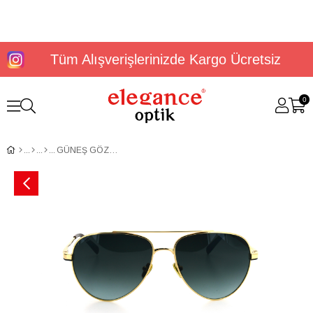
Tüm Alışverişlerinizde Kargo Ücretsiz
0
GÜNEŞ GÖZLÜĞÜ DUNLOP DG 3653 C1