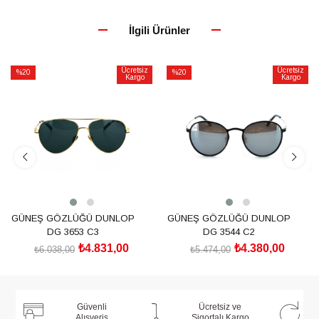
İlgili Ürünler
Ücretsiz
Ücretsiz
%20
%20
Kargo
Kargo
İndirim
İndirim
%20İndirim
%20İndirim
GÜNEŞ GÖZLÜĞÜ DUNLOP
GÜNEŞ GÖZLÜĞÜ DUNLOP
DG 3653 C3
DG 3544 C2
₺4.831,00
₺4.380,00
₺6.038,00
₺5.474,00
SEPETE EKLE
SEPETE EKLE
Güvenli
Ücretsiz ve
Alışveriş
Sigortalı Kargo