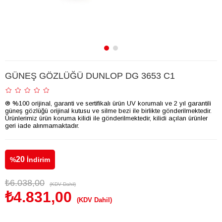
GÜNEŞ GÖZLÜĞÜ DUNLOP DG 3653 C1
® %100 orijinal, garanti ve sertifikalı ürün UV korumalı ve 2 yıl garantili
güneş gözlüğü orijinal kutusu ve silme bezi ile birlikte gönderilmektedir.
Ürünlerimiz ürün koruma kilidi ile gönderilmektedir, kilidi açılan ürünler
geri iade alınmamaktadır.
20
%
İndirim
₺6.038,00
(KDV Dahil)
₺4.831,00
(KDV Dahil)