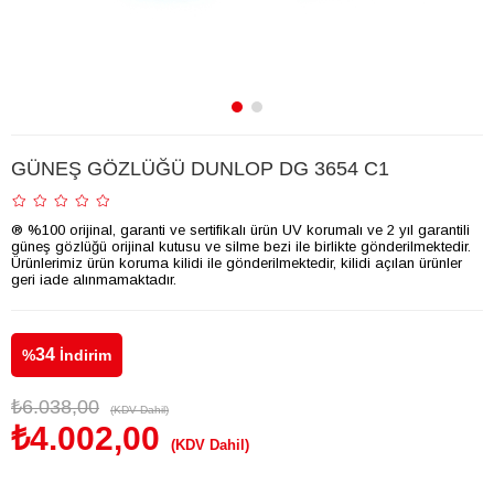
GÜNEŞ GÖZLÜĞÜ DUNLOP DG 3654 C1
® %100 orijinal, garanti ve sertifikalı ürün UV korumalı ve 2 yıl garantili
güneş gözlüğü orijinal kutusu ve silme bezi ile birlikte gönderilmektedir.
Ürünlerimiz ürün koruma kilidi ile gönderilmektedir, kilidi açılan ürünler
geri iade alınmamaktadır.
34
%
İndirim
₺6.038,00
(KDV Dahil)
₺4.002,00
(KDV Dahil)