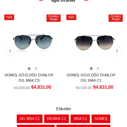
İlgili Ürünler
Ücretsiz
Ücretsiz
%20
%20
Kargo
Kargo
İndirim
İndirim
%20İndirim
%20İndirim
GÜNEŞ GÖZLÜĞÜ DUNLOP
GÜNEŞ GÖZLÜĞÜ DUNLOP
DG 3664 C5
DG 3664 C2
₺4.831,00
₺4.831,00
₺6.038,00
₺6.038,00
SEPETE EKLE
SEPETE EKLE
Etiketler
DG 3654 C1
DG3654 C1
3654 C1
GÜNEŞ