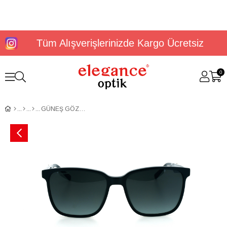
Tüm Alışverişlerinizde Kargo Ücretsiz
0
GÜNEŞ GÖZLÜĞÜ DUNLOP DG 3654 C1