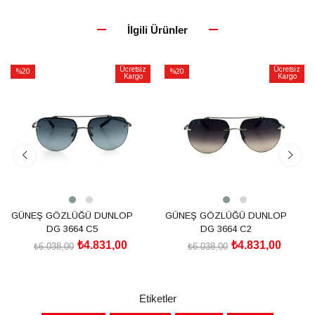
İlgili Ürünler
Ücretsiz
Ücretsiz
%20
%20
Kargo
Kargo
İndirim
İndirim
%20İndirim
%20İndirim
GÜNEŞ GÖZLÜĞÜ DUNLOP
GÜNEŞ GÖZLÜĞÜ DUNLOP
DG 3664 C5
DG 3664 C2
₺4.831,00
₺4.831,00
₺6.038,00
₺6.038,00
SEPETE EKLE
SEPETE EKLE
Etiketler