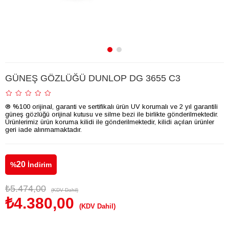
GÜNEŞ GÖZLÜĞÜ DUNLOP DG 3655 C3
® %100 orijinal, garanti ve sertifikalı ürün UV korumalı ve 2 yıl garantili
güneş gözlüğü orijinal kutusu ve silme bezi ile birlikte gönderilmektedir.
Ürünlerimiz ürün koruma kilidi ile gönderilmektedir, kilidi açılan ürünler
geri iade alınmamaktadır.
20
%
İndirim
₺5.474,00
(KDV Dahil)
₺4.380,00
(KDV Dahil)