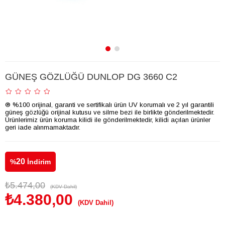
GÜNEŞ GÖZLÜĞÜ DUNLOP DG 3660 C2
® %100 orijinal, garanti ve sertifikalı ürün UV korumalı ve 2 yıl garantili
güneş gözlüğü orijinal kutusu ve silme bezi ile birlikte gönderilmektedir.
Ürünlerimiz ürün koruma kilidi ile gönderilmektedir, kilidi açılan ürünler
geri iade alınmamaktadır.
20
%
İndirim
₺5.474,00
(KDV Dahil)
₺4.380,00
(KDV Dahil)