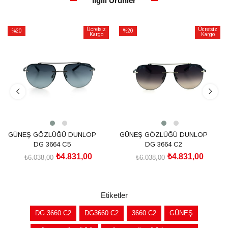
İlgili Ürünler
Ücretsiz
Ücretsiz
%20
%20
Kargo
Kargo
İndirim
İndirim
%20İndirim
%20İndirim
GÜNEŞ GÖZLÜĞÜ DUNLOP
GÜNEŞ GÖZLÜĞÜ DUNLOP
DG 3664 C5
DG 3664 C2
₺4.831,00
₺4.831,00
₺6.038,00
₺6.038,00
SEPETE EKLE
SEPETE EKLE
Etiketler
DG 3660 C2
DG3660 C2
3660 C2
GÜNEŞ