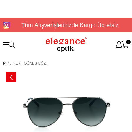
Tüm Alışverişlerinizde Kargo Ücretsiz
0
GÜNEŞ GÖZLÜĞÜ DUNLOP DG 3660 C2