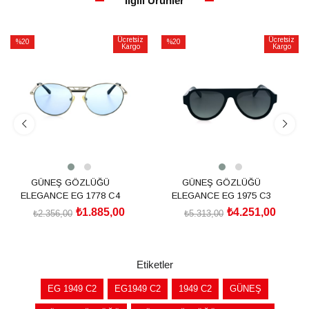
İlgili Ürünler
Ücretsiz
Ücretsiz
%20
%20
Kargo
Kargo
İndirim
İndirim
%20İndirim
%20İndirim
GÜNEŞ GÖZLÜĞÜ
GÜNEŞ GÖZLÜĞÜ
ELEGANCE EG 1778 C4
ELEGANCE EG 1975 C3
₺1.885,00
₺4.251,00
₺2.356,00
₺5.313,00
SEPETE EKLE
SEPETE EKLE
Etiketler
EG 1949 C2
EG1949 C2
1949 C2
GÜNEŞ