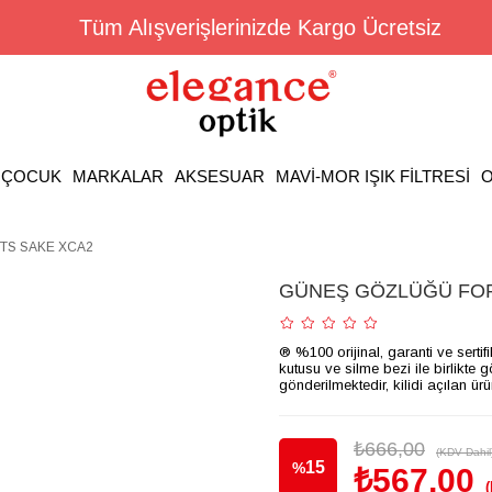
Tüm Alışverişlerinizde Kargo Ücretsiz
ÇOCUK
MARKALAR
AKSESUAR
MAVİ-MOR IŞIK FİLTRESİ
O
TS SAKE XCA2
GÜNEŞ GÖZLÜĞÜ FOR
® %100 orijinal, garanti ve sertif
kutusu ve silme bezi ile birlikte 
gönderilmektedir, kilidi açılan ür
₺666,00
(KDV Dahil
15
%
₺567,00