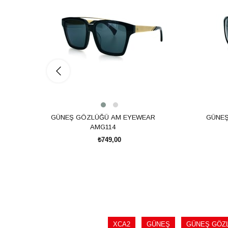
GÜNEŞ GÖZLÜĞÜ AM EYEWEAR
GÜNEŞ
AMG114
₺749,00
SEPETE EKLE
XCA2
GÜNEŞ
GÜNEŞ GÖZ