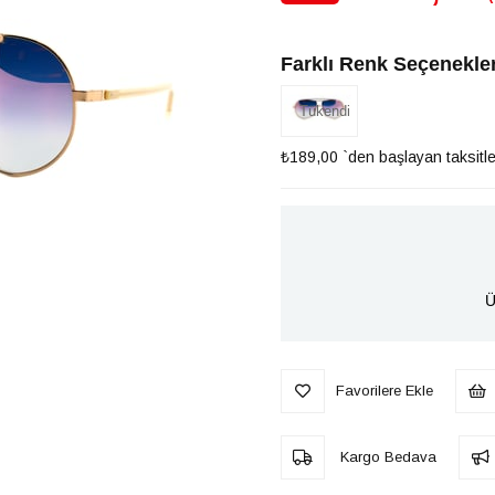
İndirim
Farklı Renk Seçenekler
Tükendi
₺189,00
`den başlayan taksitle
Ü
Favorilere Ekle
Kargo Bedava