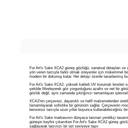
For Art's Sake XCA2 güneş gözlüğü, sanatsal detayları ve za
yön veren tarzıyla farklı olmak isteyenler için mükemmel bir
modern bir dokunuş katar. Her detayı özenle tasarlanmış bu g
For Art's Sake XCA2, yüksek kaliteli UV korumalı lensleri say
şekilde filtreleyerek göz yorgunluğunu azaltır ve net bir gö
gözlük değil, aynı zamanda şıklığınızı tamamlayan işlevsel 
XCA2'nin çerçevesi, dayanıklı ve hafif malzemelerden üretilmi
tamamlayarak sofistike bir görünüm sağlar. Çerçevenin mod
benzersiz tarzıyla uzun yıllar boyunca kullanabileceğiniz bir
For Art's Sake markasının dünyaca tanınan yenilikçi tasarım a
güneşin keyfini çıkarırken For Art's Sake XCA2 güneş gözlüğü
sağlayarak tarzınızı bir üst seviyeye taşır.