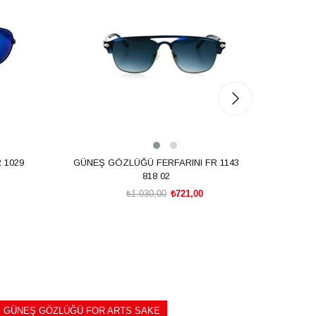
 1029
GÜNEŞ GÖZLÜĞÜ FERFARINI FR 1143
GÜNEŞ
818 02
₺1.030,00
₺721,00
SEPETE EKLE
GÜNEŞ GÖZLÜĞÜ FOR ARTS SAKE