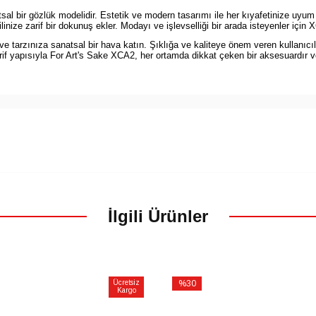
al bir gözlük modelidir. Estetik ve modern tasarımı ile her kıyafetinize uyu
inize zarif bir dokunuş ekler. Modayı ve işlevselliği bir arada isteyenler için X
e tarzınıza sanatsal bir hava katın. Şıklığa ve kaliteye önem veren kullanıcıl
arif yapısıyla For Art's Sake XCA2, her ortamda dikkat çeken bir aksesuardır v
İlgili Ürünler
Ücretsiz
%30
Kargo
İndirim
%30İndirim