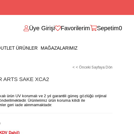
Üye Girişi
Favorilerim
Sepetim
0
UTLET ÜRÜNLER
MAĞAZALARIMIZ
< < Önceki Sayfaya Dön
 ARTS SAKE XCA2
ikalı ürün UV korumalı ve 2 yıl garantili güneş gözlüğü orijinal
gönderilmektedir. Ürünlerimiz ürün koruma kilidi ile
ünler geri iade alınmamaktadır.
)
(KDV Dahil)