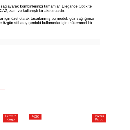
m sağlayarak kombinlerinizi tamamlar. Elegance Optik’te
CA2, zarif ve kullanışlı bir aksesuardır.
ar için özel olarak tasarlanmış bu model, göz sağlığınızı
e özgün stil arayışındaki kullanıcılar için mükemmel bir
Ücretsiz
%30
Ücretsiz
%30
Kargo
Kargo
İndirim
İndirim
%30İndirim
%30İnd