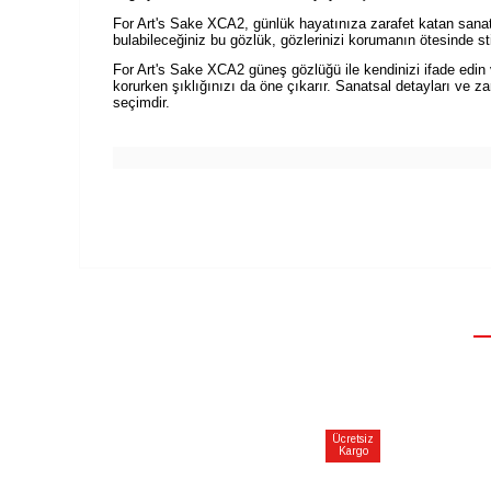
For Art's Sake XCA2, günlük hayatınıza zarafet katan sanats
bulabileceğiniz bu gözlük, gözlerinizi korumanın ötesinde stil
For Art's Sake XCA2 güneş gözlüğü ile kendinizi ifade edin v
korurken şıklığınızı da öne çıkarır. Sanatsal detayları ve z
seçimdir.
Ücretsiz
Kargo