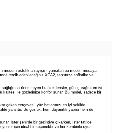
ının modern estetik anlayışını yansıtan bu model, modaya
amda tercih edebileceğiniz XCA2, tarzınıza sofistike ve
öz sağlığınızı önemseyen bu özel lensler, güneş ışığını en iyi
u kalitesi ile gözlerinize konfor sunar. Bu model, sadece bir
kkat çeken çerçevesi, yüz hatlarınızı en iyi şekilde
lde yansıtır. Bu gözlük, hem dayanıklı yapısı hem de
ar. İster şehirde bir gezintiye çıkarken, ister tatilde
teyenler için ideal bir seçenektir ve her kombinle uyum