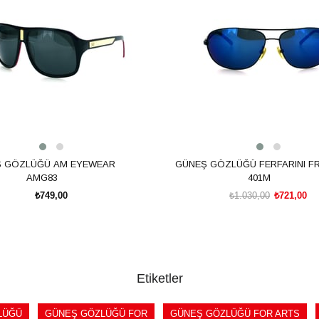
 GÖZLÜĞÜ AM EYEWEAR
GÜNEŞ GÖZLÜĞÜ FERFARINI FR
AMG83
401M
₺749,00
₺1.030,00
₺721,00
SEPETE EKLE
SEPETE EKLE
Etiketler
LÜĞÜ
GÜNEŞ GÖZLÜĞÜ FOR
GÜNEŞ GÖZLÜĞÜ FOR ARTS