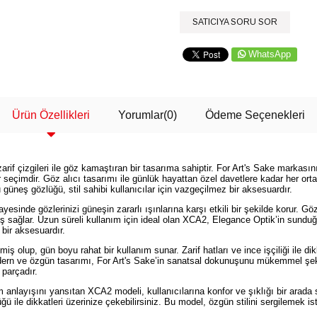
SATICIYA SORU SOR
WhatsApp
Ürün Özellikleri
Yorumlar
(0)
Ödeme Seçenekleri
rif çizgileri ile göz kamaştıran bir tasarıma sahiptir. For Art's Sake markas
 seçimdir. Göz alıcı tasarımı ile günlük hayattan özel davetlere kadar her ort
üneş gözlüğü, stil sahibi kullanıcılar için vazgeçilmez bir aksesuardır.
esinde gözlerinizi güneşin zararlı ışınlarına karşı etkili bir şekilde korur. G
rüş sağlar. Uzun süreli kullanım için ideal olan XCA2, Elegance Optik’in sunduğ
bir aksesuardır.
ş olup, gün boyu rahat bir kullanım sunar. Zarif hatları ve ince işçiliği ile di
ern ve özgün tasarımı, For Art's Sake’in sanatsal dokunuşunu mükemmel şeki
 parçadır.
nlayışını yansıtan XCA2 modeli, kullanıcılarına konfor ve şıklığı bir arada sun
 ile dikkatleri üzerinize çekebilirsiniz. Bu model, özgün stilini sergilemek is