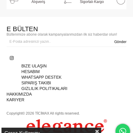
Alışveriş
Sigortalı Kargo
E BÜLTEN
Bültenimize abone olarak kampanyalarımızdan ilk siz haberdar olun!
Gönder
BIZE ULAŞIN
HESABIM
WHATSAPP DESTEK
SIPARIŞ TAKIBI
GIZLILIK POLITIKALARI
HAKKIMIZDA
KARIYER
Copyright© 2026 TİCİMAX All rights reserved.