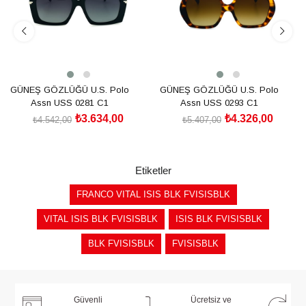
GÜNEŞ GÖZLÜĞÜ U.S. Polo
GÜNEŞ GÖZLÜĞÜ U.S. Polo
Assn USS 0281 C1
Assn USS 0293 C1
₺3.634,00
₺4.326,00
₺4.542,00
₺5.407,00
SEPETE EKLE
SEPETE EKLE
Etiketler
FRANCO VITAL ISIS BLK FVISISBLK
VITAL ISIS BLK FVISISBLK
ISIS BLK FVISISBLK
BLK FVISISBLK
FVISISBLK
Güvenli
Ücretsiz ve