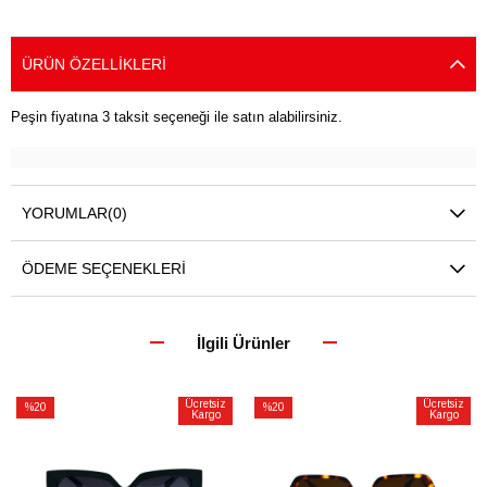
ÜRÜN ÖZELLIKLERI
Peşin fiyatına 3 taksit seçeneği ile satın alabilirsiniz.
YORUMLAR
(0)
ÖDEME SEÇENEKLERI
İlgili Ürünler
Ücretsiz
Ücretsiz
%20
%20
Kargo
Kargo
İndirim
İndirim
%20İndirim
%20İndirim