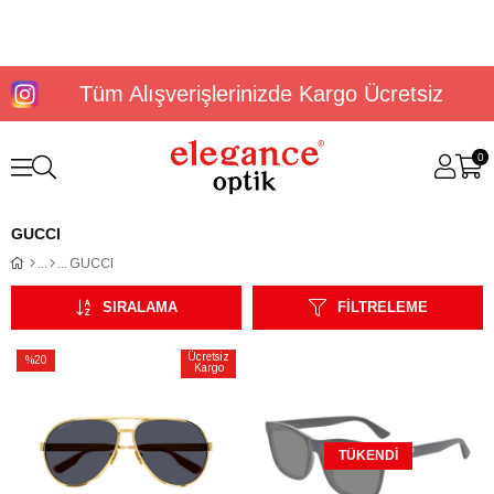
Tüm Alışverişlerinizde Kargo Ücretsiz
0
GUCCI
GUCCI
SIRALAMA
FILTRELEME
Ücretsiz
%20
Kargo
İndirim
%20İndirim
TÜKENDI