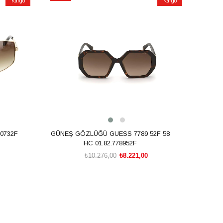
Kargo
Kargo
İndirim
%20İndirim
20732F
GÜNEŞ GÖZLÜĞÜ GUESS 7789 52F 58
HC 01.82.778952F
₺10.276,00
₺8.221,00
SEPETE EKLE