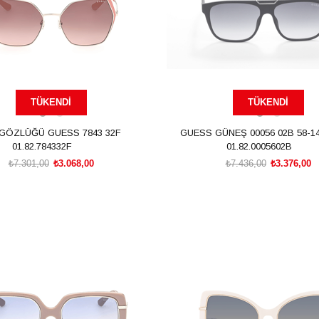
TÜKENDI
TÜKENDI
GÖZLÜĞÜ GUESS 7843 32F
GUESS GÜNEŞ 00056 02B 58-14
01.82.784332F
01.82.0005602B
₺7.301,00
₺3.068,00
₺7.436,00
₺3.376,00