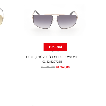
TÜKENDI
GÜNEŞ GÖZLÜĞÜ GUESS 5207 28B
01.82.520728B
₺7.707,00
₺1.949,00