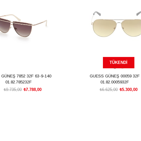
m
TÜKENDI
GÜNEŞ 7852 32F 63-9-140
GUESS GÜNEŞ 00059 32F
01.82.785232F
01.82.0005932F
₺9.735,00
₺7.788,00
₺6.625,00
₺5.300,00
SEPETE EKLE