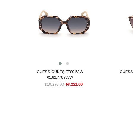
%20İndirim
%20İndiri
GUESS GÜNEŞ 7789 53W
GUESS 
01.82.778953W
₺10.276,00
₺8.221,00
SEPETE EKLE