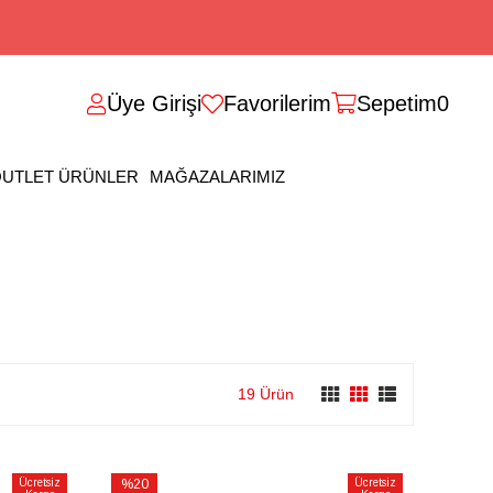
Üye Girişi
Favorilerim
Sepetim
0
UTLET ÜRÜNLER
MAĞAZALARIMIZ
19 Ürün
Ücretsiz
%20
Ücretsiz