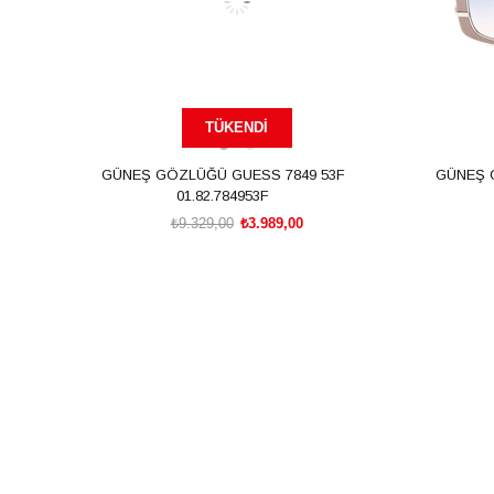
TÜKENDI
GÜNEŞ GÖZLÜĞÜ GUESS 7849 53F
GÜNEŞ 
01.82.784953F
₺9.329,00
₺3.989,00