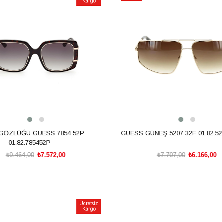
Kargo
İndirim
m
%20İndirim
GÖZLÜĞÜ GUESS 7854 52P
GUESS GÜNEŞ 5207 32F 01.82.5
01.82.785452P
₺9.464,00
₺7.572,00
₺7.707,00
₺6.166,00
SEPETE EKLE
SEPETE EKLE
Ücretsiz
Kargo