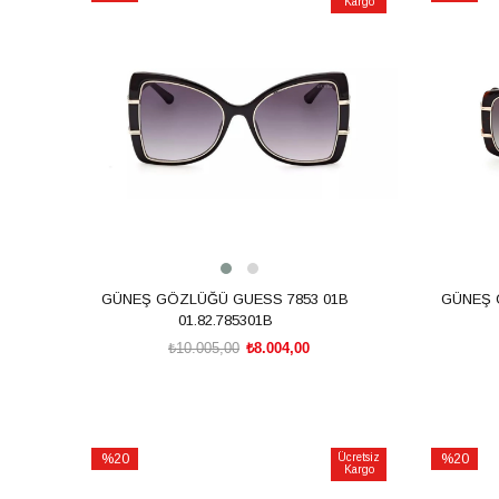
Kargo
İndirim
İndirim
%20İndirim
%20İndiri
GÜNEŞ GÖZLÜĞÜ GUESS 7853 01B
GÜNEŞ 
01.82.785301B
₺10.005,00
₺8.004,00
SEPETE EKLE
%20
Ücretsiz
%20
Kargo
İndirim
İndirim