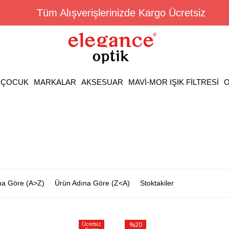
Tüm Alışverişlerinizde Kargo Ücretsiz
ÇOCUK
MARKALAR
AKSESUAR
MAVİ-MOR IŞIK FİLTRESİ
O
na Göre (A>Z)
Ürün Adına Göre (Z<A)
Stoktakiler
Ücretsiz
%20