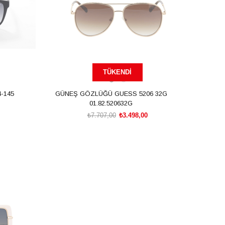
TÜKENDI
-145
GÜNEŞ GÖZLÜĞÜ GUESS 5206 32G
01.82.520632G
₺7.707,00
₺3.498,00