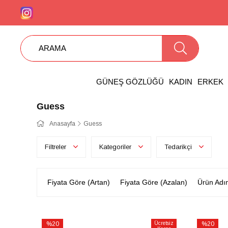
GÜNEŞ GÖZLÜĞÜ
KADIN
ERKEK
Guess
Anasayfa
Guess
Filtreler
Kategoriler
Tedarikçi
Fiyata Göre (Artan)
Fiyata Göre (Azalan)
Ürün Adı
%20
Ücretsiz
%20