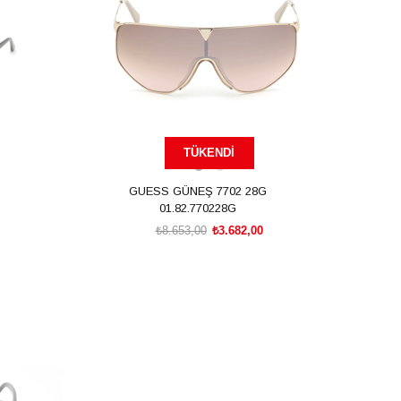
TÜKENDI
GUESS GÜNEŞ 7702 28G
01.82.770228G
₺8.653,00
₺3.682,00