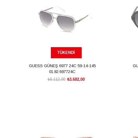
TÜKENDI
GUESS GÜNEŞ 6977 24C 59-14-145
GU
01.82.697724C
₺8.112,00
₺3.682,00