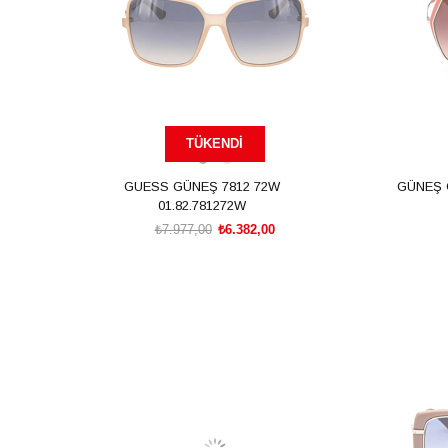
TÜKENDI
GUESS GÜNEŞ 7812 72W
GÜNEŞ 
01.82.781272W
₺7.977,00
₺6.382,00