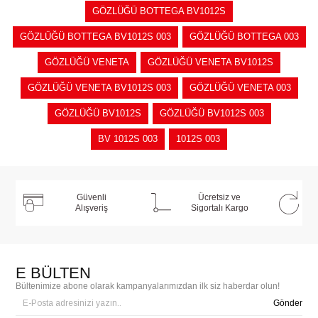
GÖZLÜĞÜ BOTTEGA BV1012S
GÖZLÜĞÜ BOTTEGA BV1012S 003
GÖZLÜĞÜ BOTTEGA 003
GÖZLÜĞÜ VENETA
GÖZLÜĞÜ VENETA BV1012S
GÖZLÜĞÜ VENETA BV1012S 003
GÖZLÜĞÜ VENETA 003
GÖZLÜĞÜ BV1012S
GÖZLÜĞÜ BV1012S 003
BV 1012S 003
1012S 003
Güvenli
Ücretsiz ve
Alışveriş
Sigortalı Kargo
E BÜLTEN
Bültenimize abone olarak kampanyalarımızdan ilk siz haberdar olun!
Gönder