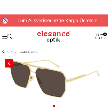
Tüm Alışverişlerinizde Kargo Ücretsiz
0
GÜNEŞ GÖZLÜĞÜ BOTTEGA VENETA BV1012S 003