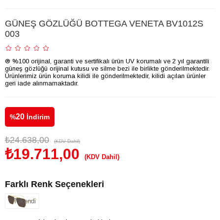
GÜNEŞ GÖZLÜĞÜ BOTTEGA VENETA BV1012S
003
® %100 orijinal, garanti ve sertifikalı ürün UV korumalı ve 2 yıl garantili
güneş gözlüğü orijinal kutusu ve silme bezi ile birlikte gönderilmektedir.
Ürünlerimiz ürün koruma kilidi ile gönderilmektedir, kilidi açılan ürünler
geri iade alınmamaktadır.
20
%
İndirim
₺24.638,00
(KDV Dahil)
₺19.711,00
(KDV Dahil)
Farklı Renk Seçenekleri
Tükendi