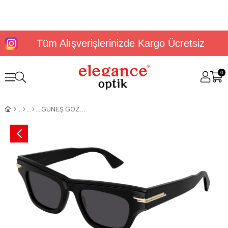
Tüm Alışverişlerinizde Kargo Ücretsiz
0
GÜNEŞ GÖZLÜĞÜ BOTTEGA VENETA BV1122S 001