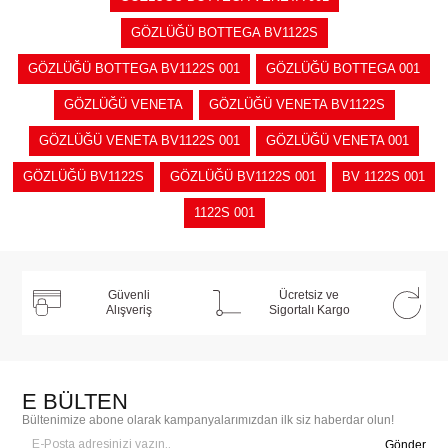
GÖZLÜĞÜ BOTTEGA BV1122S
GÖZLÜĞÜ BOTTEGA BV1122S 001
GÖZLÜĞÜ BOTTEGA 001
GÖZLÜĞÜ VENETA
GÖZLÜĞÜ VENETA BV1122S
GÖZLÜĞÜ VENETA BV1122S 001
GÖZLÜĞÜ VENETA 001
GÖZLÜĞÜ BV1122S
GÖZLÜĞÜ BV1122S 001
BV 1122S 001
1122S 001
Güvenli
Ücretsiz ve
Alışveriş
Sigortalı Kargo
E BÜLTEN
Bültenimize abone olarak kampanyalarımızdan ilk siz haberdar olun!
Gönder