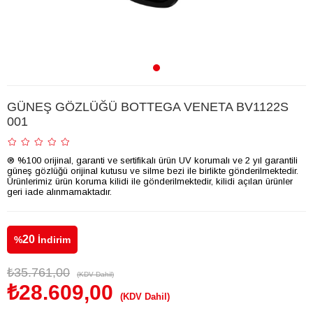
GÜNEŞ GÖZLÜĞÜ BOTTEGA VENETA BV1122S
001
® %100 orijinal, garanti ve sertifikalı ürün UV korumalı ve 2 yıl garantili
güneş gözlüğü orijinal kutusu ve silme bezi ile birlikte gönderilmektedir.
Ürünlerimiz ürün koruma kilidi ile gönderilmektedir, kilidi açılan ürünler
geri iade alınmamaktadır.
20
%
İndirim
₺35.761,00
(KDV Dahil)
₺28.609,00
(KDV Dahil)