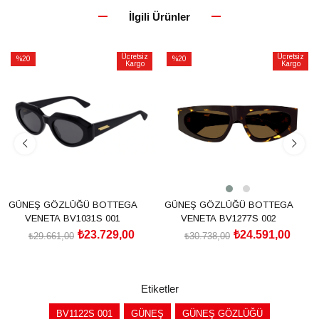
İlgili Ürünler
Ücretsiz
Ücretsiz
%20
%20
Kargo
Kargo
İndirim
İndirim
%20İndirim
%20İndirim
GÜNEŞ GÖZLÜĞÜ BOTTEGA
GÜNEŞ GÖZLÜĞÜ BOTTEGA
VENETA BV1031S 001
VENETA BV1277S 002
₺23.729,00
₺24.591,00
₺29.661,00
₺30.738,00
SEPETE EKLE
SEPETE EKLE
Etiketler
BV1122S 001
GÜNEŞ
GÜNEŞ GÖZLÜĞÜ