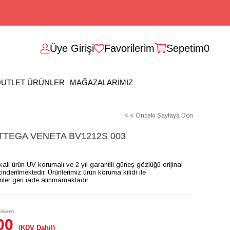
Üye Girişi
Favorilerim
Sepetim
0
UTLET ÜRÜNLER
MAĞAZALARIMIZ
< < Önceki Sayfaya Dön
TEGA VENETA BV1212S 003
ikalı ürün UV korumalı ve 2 yıl garantili güneş gözlüğü orijinal
gönderilmektedir. Ürünlerimiz ürün koruma kilidi ile
ünler geri iade alınmamaktadır.
Dahil)
00
(KDV Dahil)