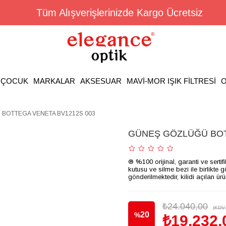
Tüm Alışverişlerinizde Kargo Ücretsiz
ÇOCUK
MARKALAR
AKSESUAR
MAVİ-MOR IŞIK FİLTRESİ
O
BOTTEGA VENETA BV1212S 003
GÜNEŞ GÖZLÜĞÜ BOT
® %100 orijinal, garanti ve sertif
kutusu ve silme bezi ile birlikte 
gönderilmektedir, kilidi açılan ür
₺24.040,00
(KDV 
20
%
₺19.232,