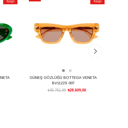
Kargo
Kargo
İndirim
İndirim
%20İndirim
%20İnd
NETA
GÜNEŞ GÖZLÜĞÜ BOTTEGA VENETA
GÜNE
BV1122S 007
₺35.761,00
₺28.609,00
SEPETE EKLE