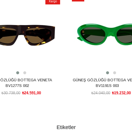
Kargo
İndirim
m
%20İndirim
GÖZLÜĞÜ BOTTEGA VENETA
GÜNEŞ GÖZLÜĞÜ BOTTEGA VE
BV1277S 002
BV1191S 003
₺30.738,00
₺24.591,00
₺24.040,00
₺19.232,00
SEPETE EKLE
SEPETE EKLE
Etiketler