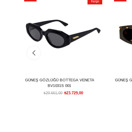
Kargo
İndirim
İndirim
%20İndirim
%20İndiri
GÜNEŞ GÖZLÜĞÜ BOTTEGA VENETA
GÜNEŞ 
BV1031S 001
₺29.661,00
₺23.729,00
SEPETE EKLE