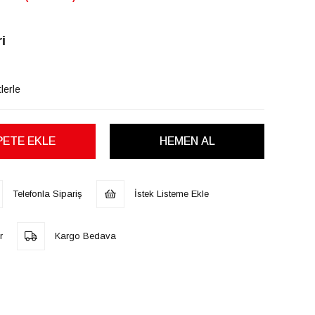
i
lerle
Telefonla Sipariş
İstek Listeme Ekle
r
Kargo Bedava