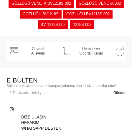
GÖZLÜĞÜ VENETA BV1218S 002
GÖZLÜĞÜ VENETA 002
GÖZLÜĞÜ BV1218S
GÖZLÜĞÜ BV1218S 002
BV 1218S 002
1218S 002
Güvenli
Ücretsiz ve
Alışveriş
Sigortalı Kargo
E BÜLTEN
Bültenimize abone olarak kampanyalarımızdan ilk siz haberdar olun!
Gönder
BIZE ULAŞIN
HESABIM
WHATSAPP DESTEK