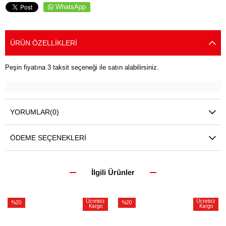
WhatsApp
ÜRÜN ÖZELLIKLERI
Peşin fiyatına 3 taksit seçeneği ile satın alabilirsiniz.
YORUMLAR
(0)
ÖDEME SEÇENEKLERI
İlgili Ürünler
Ücretsiz
Ücretsiz
%20
%20
Kargo
Kargo
İndirim
İndirim
%20İndirim
%20İndirim