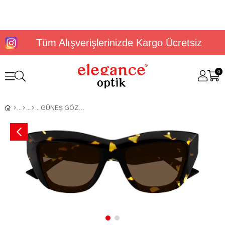
Tüm Alışverişlerinizde Kargo Ücretsiz
0
GÜNEŞ GÖZLÜĞÜ BOTTEGA VENETA BV1218S 002