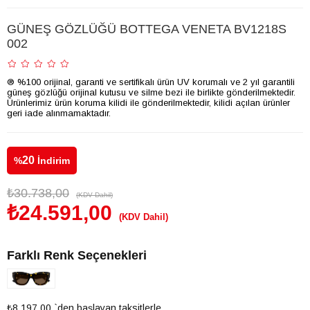
GÜNEŞ GÖZLÜĞÜ BOTTEGA VENETA BV1218S
002
® %100 orijinal, garanti ve sertifikalı ürün UV korumalı ve 2 yıl garantili
güneş gözlüğü orijinal kutusu ve silme bezi ile birlikte gönderilmektedir.
Ürünlerimiz ürün koruma kilidi ile gönderilmektedir, kilidi açılan ürünler
geri iade alınmamaktadır.
20
%
İndirim
₺30.738,00
(KDV Dahil)
₺24.591,00
(KDV Dahil)
Farklı Renk Seçenekleri
₺8.197,00
`den başlayan taksitlerle