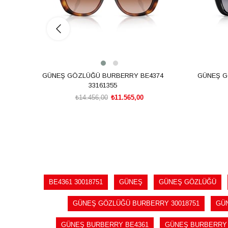
GÜNEŞ GÖZLÜĞÜ BURBERRY BE4374
GÜNEŞ G
33161355
₺14.456,00
₺11.565,00
SEPETE EKLE
BE4361 30018751
GÜNEŞ
GÜNEŞ GÖZLÜĞÜ
GÜNEŞ GÖZLÜĞÜ BURBERRY 30018751
GÜ
GÜNEŞ BURBERRY BE4361
GÜNEŞ BURBERRY B