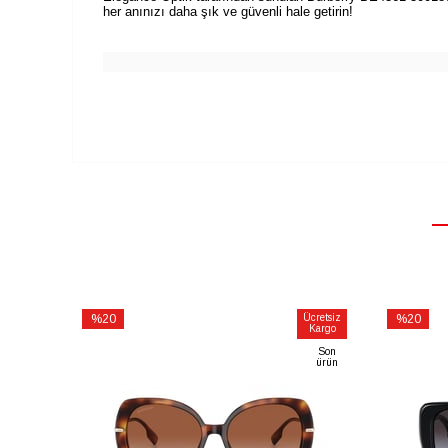
her anınızı daha şık ve güvenli hale getirin!
%20
Ücretsiz
%20
Kargo
İndirim
İndirim
Son
%20İndirim
%20İndiri
ürün