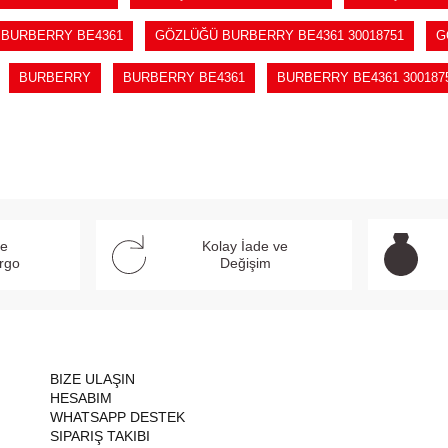
BURBERRY BE4361
GÖZLÜĞÜ BURBERRY BE4361 30018751
G
BURBERRY
BURBERRY BE4361
BURBERRY BE4361 300187
ve
Kolay İade ve
argo
Değişim
BIZE ULAŞIN
HESABIM
WHATSAPP DESTEK
SIPARIŞ TAKIBI