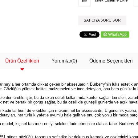
İstek Listeme Ekle
SATICIYA SORU SOR
WhatsApp
Ürün Özellikleri
Yorumlar
(0)
Ödeme Seçenekleri
ımıyla her ortamda dikkat çeken bir aksesuardır. Burberry'nin lüks estetik an
ır. Gözlüğün yüksek kaliteli malzemeleri ve ince detayları, onu hem günlük kull
rden üretilmiştir, bu da uzun süreli kullanımda konfor sağlar. Lensleri, zarar
ak net ve berrak bir görüş sağlar, bu da özellikle güneşli günlerde ve açık hava
 kadınlar hem de erkekler için mükemmel bir aksesuardır. Ergonomik yapıs
detayları, her türlü kıyafetle uyumlu hale gelir ve onu çok yönlü bir moda parç
 model, kişisel tarzınızı en iyi şekilde ifade etmenize olanak tanır. Burberr
 güneş gözlüğü, tarzınıza sofistike bir dokunuş katmak ve gözlerinizi koruma