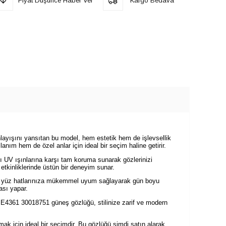
Fiyat Düşünce Haber Ver
Kargo Bedava
layışını yansıtan bu model, hem estetik hem de işlevsellik
anım hem de özel anlar için ideal bir seçim haline getirir.
lı UV ışınlarına karşı tam koruma sunarak gözlerinizi
 etkinliklerinde üstün bir deneyim sunar.
ı, yüz hatlarınıza mükemmel uyum sağlayarak gün boyu
ası yapar.
y BE4361 30018751 güneş gözlüğü, stilinize zarif ve modern
k için ideal bir seçimdir. Bu gözlüğü şimdi satın alarak,