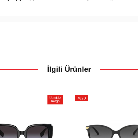
İlgili Ürünler
Ücretsiz
%20
Kargo
İndirim
m
%20İndirim