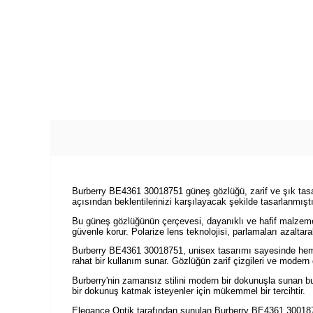
Burberry BE4361 30018751 güneş gözlüğü, zarif ve şık tasar
açısından beklentilerinizi karşılayacak şekilde tasarlanmışt
Bu güneş gözlüğünün çerçevesi, dayanıklı ve hafif malzemele
güvenle korur. Polarize lens teknolojisi, parlamaları azaltar
Burberry BE4361 30018751, unisex tasarımı sayesinde hem
rahat bir kullanım sunar. Gözlüğün zarif çizgileri ve modern 
Burberry'nin zamansız stilini modern bir dokunuşla sunan bu
bir dokunuş katmak isteyenler için mükemmel bir tercihtir.
Elegance Optik tarafından sunulan Burberry BE4361 30018751