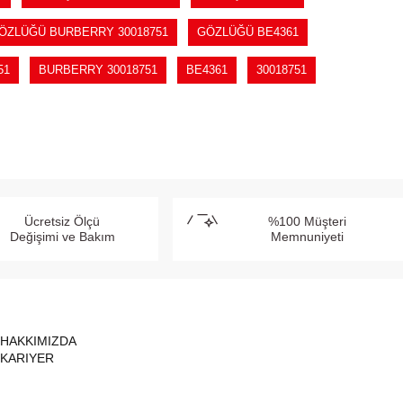
ÖZLÜĞÜ BURBERRY 30018751
GÖZLÜĞÜ BE4361
51
BURBERRY 30018751
BE4361
30018751
Ücretsiz Ölçü
%100 Müşteri
Değişimi ve Bakım
Memnuniyeti
HAKKIMIZDA
KARIYER