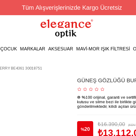
Tüm Alışverişlerinizde Kargo Ücretsiz
ÇOCUK
MARKALAR
AKSESUAR
MAVİ-MOR IŞIK FİLTRESİ
O
RRY BE4361 30018751
GÜNEŞ GÖZLÜĞÜ BUR
® %100 orijinal, garanti ve sertif
kutusu ve silme bezi ile birlikte 
gönderilmektedir, kilidi açılan ür
₺16.390,00
(KDV 
20
%
₺13.112,