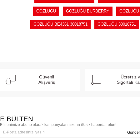
GÖZLÜĞÜ
GÖZLÜĞÜ BURBERRY
GÖZLÜĞÜ 
GÖZLÜĞÜ BE4361 30018751
GÖZLÜĞÜ 30018751
Güvenli
Ücretsiz 
Alışveriş
Sigortalı K
E BÜLTEN
Bültenimize abone olarak kampanyalarımızdan ilk siz haberdar olun!
Gönder