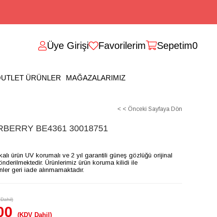
Üye Girişi
Favorilerim
Sepetim
0
UTLET ÜRÜNLER
MAĞAZALARIMIZ
< < Önceki Sayfaya Dön
BERRY BE4361 30018751
ikalı ürün UV korumalı ve 2 yıl garantili güneş gözlüğü orijinal
gönderilmektedir. Ürünlerimiz ürün koruma kilidi ile
ünler geri iade alınmamaktadır.
Dahil)
00
(KDV Dahil)