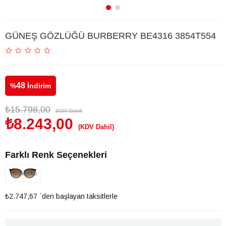
GÜNEŞ GÖZLÜĞÜ BURBERRY BE4316 3854T554
48
%
İndirim
₺15.798,00
(KDV Dahil)
₺8.243,00
(KDV Dahil)
Farklı Renk Seçenekleri
Tükendi
₺2.747,67
`den başlayan taksitlerle