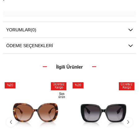
YORUMLAR
(0)
ÖDEME SEÇENEKLERI
İlgili Ürünler
Ücretsiz
Ücretsiz
%20
%20
Kargo
Kargo
İndirim
İndirim
Son
ürün
%20İndirim
%20İndirim