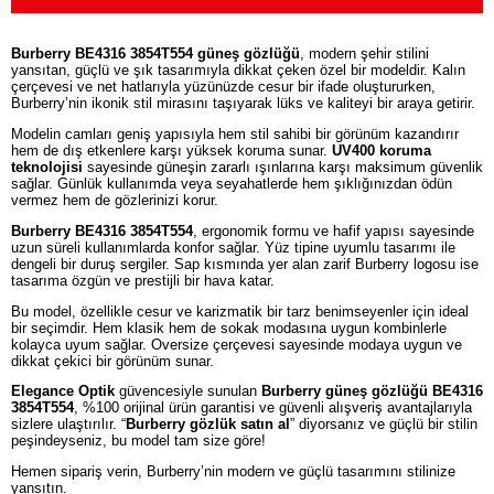
Burberry BE4316 3854T554 güneş gözlüğü
, modern şehir stilini
yansıtan, güçlü ve şık tasarımıyla dikkat çeken özel bir modeldir. Kalın
çerçevesi ve net hatlarıyla yüzünüzde cesur bir ifade oluştururken,
Burberry’nin ikonik stil mirasını taşıyarak lüks ve kaliteyi bir araya getirir.
Modelin camları geniş yapısıyla hem stil sahibi bir görünüm kazandırır
hem de dış etkenlere karşı yüksek koruma sunar.
UV400 koruma
teknolojisi
sayesinde güneşin zararlı ışınlarına karşı maksimum güvenlik
sağlar. Günlük kullanımda veya seyahatlerde hem şıklığınızdan ödün
vermez hem de gözlerinizi korur.
Burberry BE4316 3854T554
, ergonomik formu ve hafif yapısı sayesinde
uzun süreli kullanımlarda konfor sağlar. Yüz tipine uyumlu tasarımı ile
dengeli bir duruş sergiler. Sap kısmında yer alan zarif Burberry logosu ise
tasarıma özgün ve prestijli bir hava katar.
Bu model, özellikle cesur ve karizmatik bir tarz benimseyenler için ideal
bir seçimdir. Hem klasik hem de sokak modasına uygun kombinlerle
kolayca uyum sağlar. Oversize çerçevesi sayesinde modaya uygun ve
dikkat çekici bir görünüm sunar.
Elegance Optik
güvencesiyle sunulan
Burberry güneş gözlüğü BE4316
3854T554
, %100 orijinal ürün garantisi ve güvenli alışveriş avantajlarıyla
sizlere ulaştırılır. “
Burberry gözlük satın al
” diyorsanız ve güçlü bir stilin
peşindeyseniz, bu model tam size göre!
Hemen sipariş verin, Burberry’nin modern ve güçlü tasarımını stilinize
yansıtın.