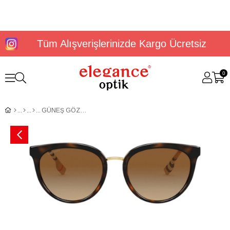
Tüm Alışverişlerinizde Kargo Ücretsiz
0
GÜNEŞ GÖZLÜĞÜ BURBERRY BE4316 3854T554