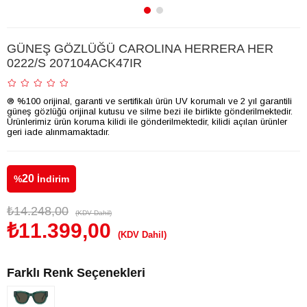
GÜNEŞ GÖZLÜĞÜ CAROLINA HERRERA HER
0222/S 207104ACK47IR
® %100 orijinal, garanti ve sertifikalı ürün UV korumalı ve 2 yıl garantili
güneş gözlüğü orijinal kutusu ve silme bezi ile birlikte gönderilmektedir.
Ürünlerimiz ürün koruma kilidi ile gönderilmektedir, kilidi açılan ürünler
geri iade alınmamaktadır.
20
%
İndirim
₺14.248,00
(KDV Dahil)
₺11.399,00
(KDV Dahil)
Farklı Renk Seçenekleri