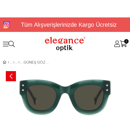
Tüm Alışverişlerinizde Kargo Ücretsiz
0
GÜNEŞ GÖZLÜĞÜ CAROLINA HERRERA HER 0222/S 207104ACK47IR