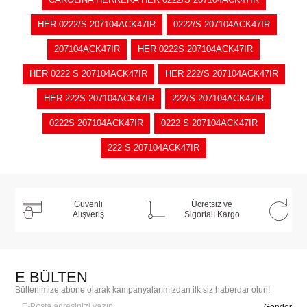
HER 0222/S 207104ACK47IR
0222/S 207104ACK47IR
207104ACK47IR
HER 0222S 207104ACK47IR
HER 0222 S 207104ACK47IR
HER 222/S 207104ACK47IR
HER 222S 207104ACK47IR
222/S 207104ACK47IR
0222S 207104ACK47IR
0222 S 207104ACK47IR
222 S 207104ACK47IR
Güvenli
Ücretsiz ve
Alışveriş
Sigortalı Kargo
E BÜLTEN
Bültenimize abone olarak kampanyalarımızdan ilk siz haberdar olun!
Gönder