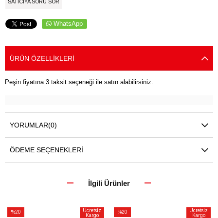
SATICIYA SORU SOR
WhatsApp
ÜRÜN ÖZELLIKLERI
Peşin fiyatına 3 taksit seçeneği ile satın alabilirsiniz.
YORUMLAR
(0)
ÖDEME SEÇENEKLERI
İlgili Ürünler
Ücretsiz
Ücretsiz
%20
%20
Kargo
Kargo