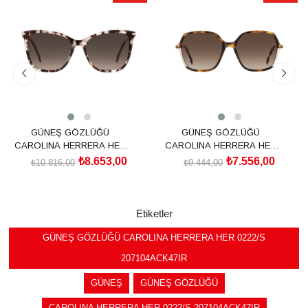
İndirim
İndirim
%20İndirim
%20İndirim
GÜNEŞ GÖZLÜĞÜ
GÜNEŞ GÖZLÜĞÜ
CAROLINA HERRERA HER
CAROLINA HERRERA HER
0268/S 2076440A057HA
0278/S 20763808656HA
₺8.653,00
₺7.556,00
₺10.816,00
₺9.444,00
SEPETE EKLE
SEPETE EKLE
Etiketler
GÜNEŞ GÖZLÜĞÜ CAROLINA HERRERA HER 0222/S
207104ACK47IR
GÜNEŞ
GÜNEŞ GÖZLÜĞÜ
CAROLINA HERRERA HER 0222/S 207104ACK47IR