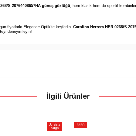
 0268/S 20764408657HA güneş gözlüğü
, hem klasik hem de sportif kombinle
gun fiyatlarla Elegance Optik’te keşfedin.
Carolina Herrera HER 0268/S 20
iteyi deneyimleyin!
İlgili Ürünler
Ücretsiz
%20
Kargo
İndirim