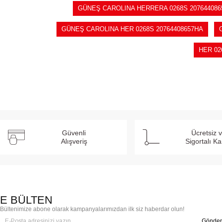
GÜNEŞ CAROLINA HERRERA 0268S 207644086
GÜNEŞ CAROLINA HER 0268S 20764408657HA
HER 02
Güvenli
Ücretsiz 
Alışveriş
Sigortalı K
E BÜLTEN
Bültenimize abone olarak kampanyalarımızdan ilk siz haberdar olun!
Gönder