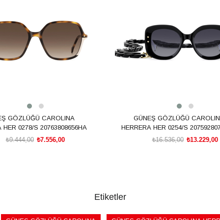
m
%20İndirim
EŞ GÖZLÜĞÜ CAROLINA
GÜNEŞ GÖZLÜĞÜ CAROLI
 HER 0278/S 20763808656HA
HERRERA HER 0254/S 20759280
₺9.444,00
₺7.556,00
₺16.536,00
₺13.229,00
SEPETE EKLE
SEPETE EKLE
Etiketler