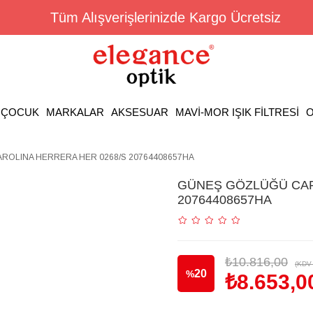
Tüm Alışverişlerinizde Kargo Ücretsiz
ÇOCUK
MARKALAR
AKSESUAR
MAVİ-MOR IŞIK FİLTRESİ
O
OLINA HERRERA HER 0268/S 20764408657HA
GÜNEŞ GÖZLÜĞÜ CAR
20764408657HA
₺10.816,00
(KDV 
20
%
₺8.653,0