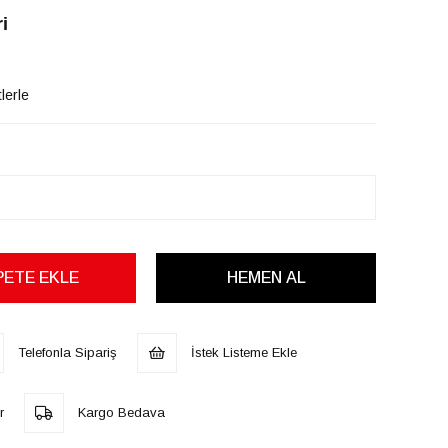
i
lerle
Telefonla Sipariş
İstek Listeme Ekle
r
Kargo Bedava