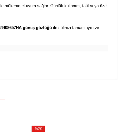
rle mükemmel uyum sağlar. Günlük kullanım, tatil veya özel
764408657HA güneş gözlüğü
ile stilinizi tamamlayın ve
%20
%20
İndirim
İndirim