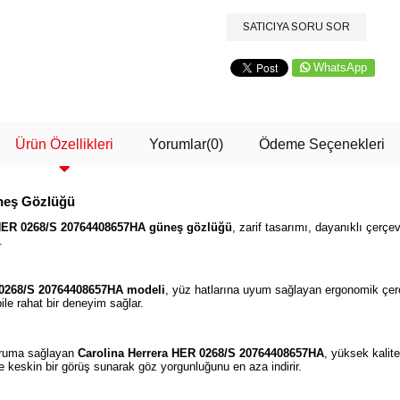
SATICIYA SORU SOR
WhatsApp
Ürün Özellikleri
Yorumlar
(0)
Ödeme Seçenekleri
neş Gözlüğü
 HER 0268/S 20764408657HA güneş gözlüğü
, zarif tasarımı, dayanıklı çerçev
.
0268/S 20764408657HA modeli
, yüz hatlarına uyum sağlayan ergonomik çerç
ile rahat bir deneyim sağlar.
oruma sağlayan
Carolina Herrera HER 0268/S 20764408657HA
, yüksek kalit
ve keskin bir görüş sunarak göz yorgunluğunu en aza indirir.