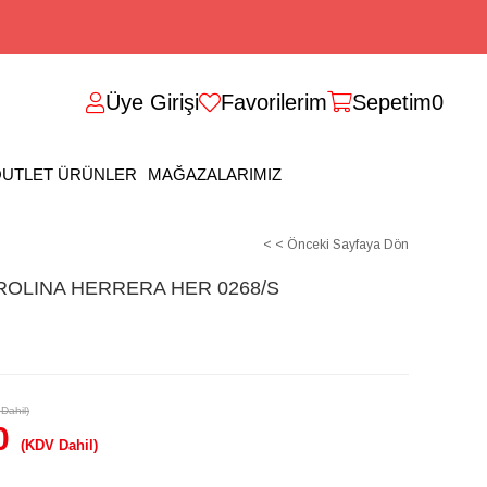
Üye Girişi
Favorilerim
Sepetim
0
UTLET ÜRÜNLER
MAĞAZALARIMIZ
< < Önceki Sayfaya Dön
OLINA HERRERA HER 0268/S
Dahil)
0
(KDV Dahil)