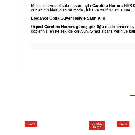
Minimalist ve sofistike tasarımıyla
Carolina Herrera HER
günler için ideal olan bu model, lüks ve zarif bir stil sunar.
Elegance Optik Güvencesiyle Satın Alın
Orijinal
Carolina Herrera güneş gözlüğü
modellerini en uy
gözlerinizi en iyi şekilde koruyun. Şimdi sipariş verin ve kal
%20
Ücretsiz
%20
Kargo
İndirim
İndirim