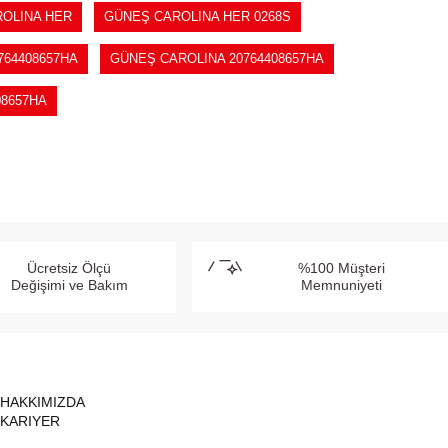
OLINA HER
GÜNEŞ CAROLINA HER 0268S
764408657HA
GÜNEŞ CAROLINA 20764408657HA
08657HA
Ücretsiz Ölçü
%100 Müşteri
Değişimi ve Bakım
Memnuniyeti
HAKKIMIZDA
KARIYER