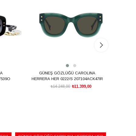
%20İndirim
%20İnd
NA
GÜNEŞ GÖZLÜĞÜ CAROLINA
G
7539O
HERRERA HER 0222/S 207104ACK47IR
HERRE
₺14.248,00
₺11.399,00
SEPETE EKLE