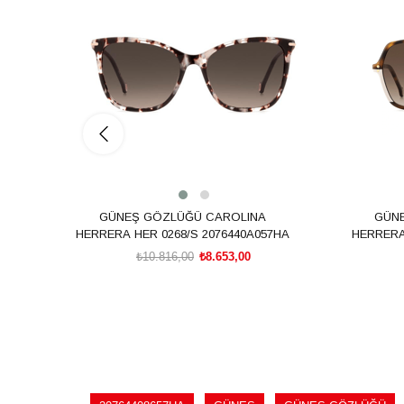
%20İndirim
%20İndiri
GÜNEŞ GÖZLÜĞÜ CAROLINA
GÜN
HERRERA HER 0268/S 2076440A057HA
HERRERA
₺10.816,00
₺8.653,00
SEPETE EKLE