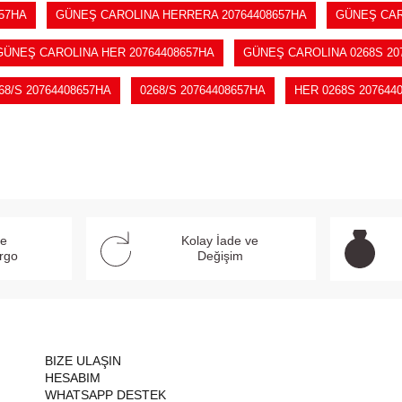
57HA
GÜNEŞ CAROLINA HERRERA 20764408657HA
GÜNEŞ CAR
GÜNEŞ CAROLINA HER 20764408657HA
GÜNEŞ CAROLINA 0268S 20
68/S 20764408657HA
0268/S 20764408657HA
HER 0268S 207644
ve
Kolay İade ve
argo
Değişim
BIZE ULAŞIN
HESABIM
WHATSAPP DESTEK