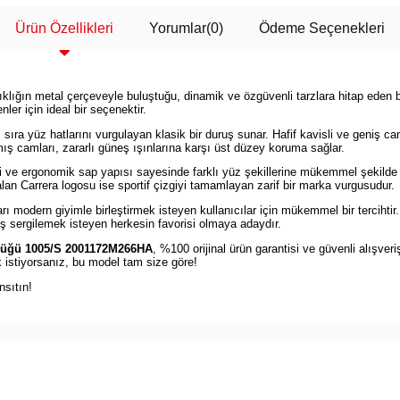
Ürün Özellikleri
Yorumlar
(0)
Ödeme Seçenekleri
şıklığın metal çerçeveyle buluştuğu, dinamik ve özgüvenli tarzlara hitap eden bi
ler için ideal bir seçenektir.
sıra yüz hatlarını vurgulayan klasik bir duruş sunar. Hafif kavisli ve geniş c
mış camları, zararlı güneş ışınlarına karşı üst düzey koruma sağlar.
eri ve ergonomik sap yapısı sayesinde farklı yüz şekillerine mükemmel şekilde
an Carrera logosu ise sportif çizgiyi tamamlayan zarif bir marka vurgusudur.
yları modern giyimle birleştirmek isteyen kullanıcılar için mükemmel bir terci
uş sergilemek isteyen herkesin favorisi olmaya adaydır.
lüğü 1005/S 2001172M266HA
, %100 orijinal ürün garantisi ve güvenli alışveriş
k istiyorsanız, bu model tam size göre!
nsıtın!