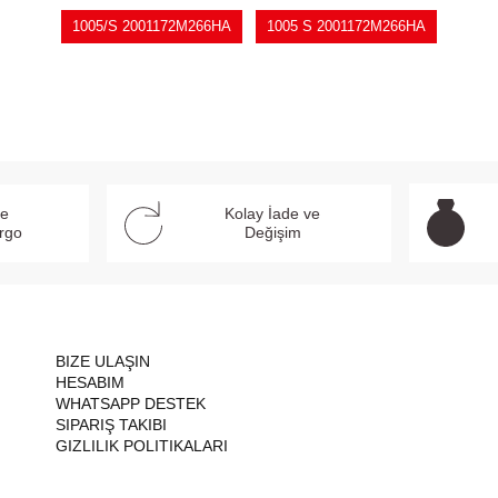
1005/S 2001172M266HA
1005 S 2001172M266HA
ve
Kolay İade ve
argo
Değişim
BIZE ULAŞIN
HESABIM
WHATSAPP DESTEK
SIPARIŞ TAKIBI
GIZLILIK POLITIKALARI