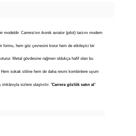
r modeldir. Carrera’nın ikonik aviator (pilot) tarzını modern
am formu, hem göz çevresini korur hem de etkileyici bir
 oturur. Metal gövdesine rağmen oldukça hafif olan bu
htir. Hem sokak stiline hem de daha resmi kombinlere uyum
 imkânıyla sizlere ulaştırılır. “
Carrera gözlük satın al
”