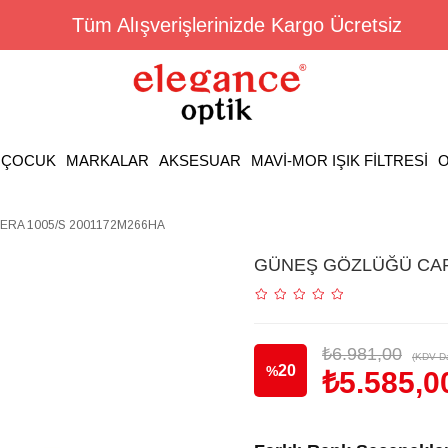
Tüm Alışverişlerinizde Kargo Ücretsiz
ÇOCUK
MARKALAR
AKSESUAR
MAVİ-MOR IŞIK FİLTRESİ
O
RA 1005/S 2001172M266HA
GÜNEŞ GÖZLÜĞÜ CAR
₺6.981,00
(KDV Da
20
%
₺5.585,0
İndirim