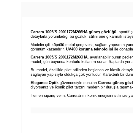
Carrera 1005/S 2001172M266HA güneş gözlüğü
, sportif 
detaylarla yorumladığı bu gözlük, stilini öne çıkarmak isteyen
Modelin çift köprülü metal çerçevesi, sağlam yapısının yanı 
görünüm kazandırır.
UV400 koruma teknolojisi
ile donatıl
Carrera 1005/S 2001172M266HA
, ayarlanabilir burun pedl
model, gün boyunca konforlu kullanım sunar. Saplarda yer al
Bu model, özellikle pilot stilinden hoşlanan ve klasik deta
sağlayan yapısıyla oldukça çok yönlüdür. Karakterli bir dur
Elegance Optik
güvencesiyle sunulan
Carrera güneş göz
diyorsanız ve ikonik pilot tarzını modern bir duruşla taşıma
Hemen sipariş verin, Carrera'nın ikonik enerjisini stilinize ya