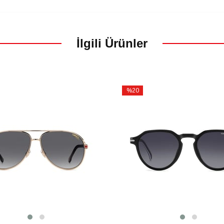
İlgili Ürünler
%20
İndirim
m
%20İndirim