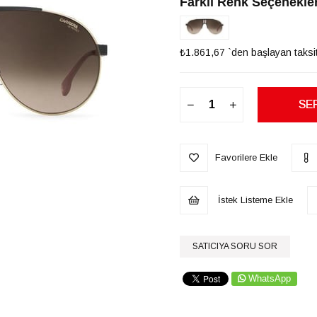
Farklı Renk Seçenekler
₺1.861,67
`den başlayan taksit
Favorilere Ekle
İstek Listeme Ekle
SATICIYA SORU SOR
WhatsApp