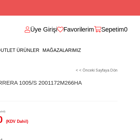
Üye Girişi
Favorilerim
Sepetim
0
UTLET ÜRÜNLER
MAĞAZALARIMIZ
< < Önceki Sayfaya Dön
RERA 1005/S 2001172M266HA
hil)
0
(KDV Dahil)