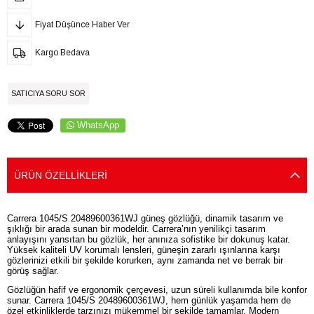
Fiyat Düşünce Haber Ver
Kargo Bedava
SATICIYA SORU SOR
WhatsApp
ÜRÜN ÖZELLIKLERI
Carrera 1045/S 20489600361WJ güneş gözlüğü, dinamik tasarım ve
şıklığı bir arada sunan bir modeldir. Carrera’nın yenilikçi tasarım
anlayışını yansıtan bu gözlük, her anınıza sofistike bir dokunuş katar.
Yüksek kaliteli UV korumalı lensleri, güneşin zararlı ışınlarına karşı
gözlerinizi etkili bir şekilde korurken, aynı zamanda net ve berrak bir
görüş sağlar.
Gözlüğün hafif ve ergonomik çerçevesi, uzun süreli kullanımda bile konfor
sunar. Carrera 1045/S 20489600361WJ, hem günlük yaşamda hem de
özel etkinliklerde tarzınızı mükemmel bir şekilde tamamlar. Modern