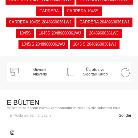
CARRERA
CARRERA 1045S
CARRERA 1045S 20489600361WJ
CARRERA 20489600361WJ
1045S
1045S 20489600361WJ
20489600361WJ
1045/S 20489600361WJ
1045 S 20489600361WJ
Güvenli
Ücretsiz ve
Alışveriş
Sigortalı Kargo
E BÜLTEN
Bültenimize abone olarak kampanyalarımızdan ilk siz haberdar olun!
Gönder