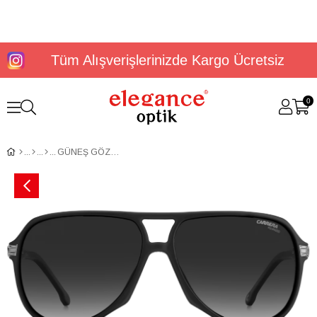
Tüm Alışverişlerinizde Kargo Ücretsiz
0
GÜNEŞ GÖZLÜĞÜ CARRERA 1045/S 20489600361WJ