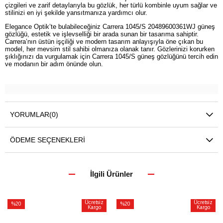
çizgileri ve zarif detaylarıyla bu gözlük, her türlü kombinle uyum sağlar ve
stilinizi en iyi şekilde yansıtmanıza yardımcı olur.
Elegance Optik’te bulabileceğiniz Carrera 1045/S 20489600361WJ güneş
gözlüğü, estetik ve işlevselliği bir arada sunan bir tasarıma sahiptir.
Carrera’nın üstün işçiliği ve modern tasarım anlayışıyla öne çıkan bu
model, her mevsim stil sahibi olmanıza olanak tanır. Gözlerinizi korurken
şıklığınızı da vurgulamak için Carrera 1045/S güneş gözlüğünü tercih edin
ve modanın bir adım önünde olun.
YORUMLAR
(0)
ÖDEME SEÇENEKLERI
İlgili Ürünler
Ücretsiz
Ücretsiz
%20
%20
Kargo
Kargo
İndirim
İndirim