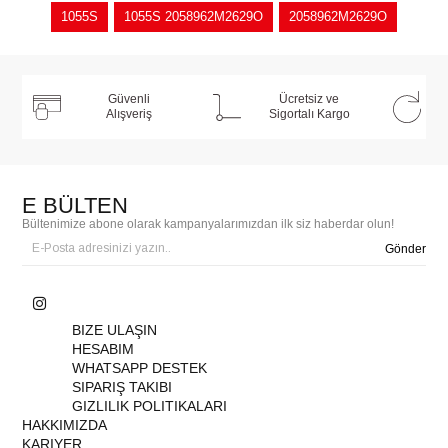
1055S
1055S 2058962M2629O
2058962M2629O
Güvenli
Ücretsiz ve
Alışveriş
Sigortalı Kargo
E BÜLTEN
Bültenimize abone olarak kampanyalarımızdan ilk siz haberdar olun!
Gönder
BIZE ULAŞIN
HESABIM
WHATSAPP DESTEK
SIPARIŞ TAKIBI
GIZLILIK POLITIKALARI
HAKKIMIZDA
KARIYER