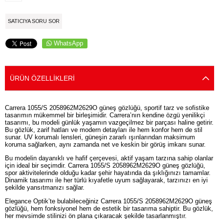
SATICIYA SORU SOR
WhatsApp
ÜRÜN ÖZELLIKLERI
Carrera 1055/S 2058962M2629O güneş gözlüğü, sportif tarz ve sofistike
tasarımın mükemmel bir birleşimidir. Carrera’nın kendine özgü yenilikçi
tasarımı, bu modeli günlük yaşamın vazgeçilmez bir parçası haline getirir.
Bu gözlük, zarif hatları ve modern detayları ile hem konfor hem de stil
sunar. UV korumalı lensleri, güneşin zararlı ışınlarından maksimum
koruma sağlarken, aynı zamanda net ve keskin bir görüş imkanı sunar.
Bu modelin dayanıklı ve hafif çerçevesi, aktif yaşam tarzına sahip olanlar
için ideal bir seçimdir. Carrera 1055/S 2058962M2629O güneş gözlüğü,
spor aktivitelerinde olduğu kadar şehir hayatında da şıklığınızı tamamlar.
Dinamik tasarımı ile her türlü kıyafetle uyum sağlayarak, tarzınızı en iyi
şekilde yansıtmanızı sağlar.
Elegance Optik’te bulabileceğiniz Carrera 1055/S 2058962M2629O güneş
gözlüğü, hem fonksiyonel hem de estetik bir tasarıma sahiptir. Bu gözlük,
her mevsimde stilinizi ön plana çıkaracak şekilde tasarlanmıştır.