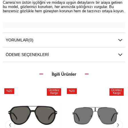
Carrera’nın üstün işçiliğini ve modaya uygun detaylarını bir araya getiren
bu model, gözlerinizi korurken, her anınızda şıklığınızı vurgular. Bu
benzersiz gözlükle hem güneşten korunun hem de tarzınızı ortaya koyun.
YORUMLAR
(0)
ÖDEME SEÇENEKLERI
İlgili Ürünler
Ücretsiz
Ücretsiz
%20
%20
Kargo
Kargo
İndirim
İndirim
%20İndirim
%20İndirim