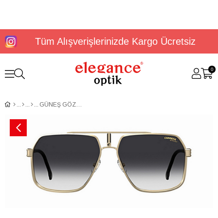
Tüm Alışverişlerinizde Kargo Ücretsiz
0
GÜNEŞ GÖZLÜĞÜ CARRERA 1055/S 2058962M2629O