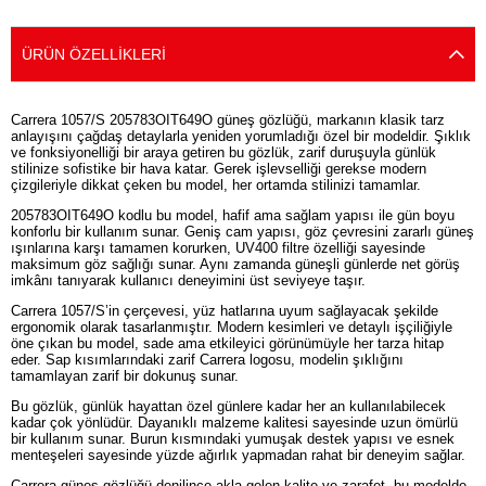
ÜRÜN ÖZELLIKLERI
Carrera 1057/S 205783OIT649O güneş gözlüğü, markanın klasik tarz
anlayışını çağdaş detaylarla yeniden yorumladığı özel bir modeldir. Şıklık
ve fonksiyonelliği bir araya getiren bu gözlük, zarif duruşuyla günlük
stilinize sofistike bir hava katar. Gerek işlevselliği gerekse modern
çizgileriyle dikkat çeken bu model, her ortamda stilinizi tamamlar.
205783OIT649O kodlu bu model, hafif ama sağlam yapısı ile gün boyu
konforlu bir kullanım sunar. Geniş cam yapısı, göz çevresini zararlı güneş
ışınlarına karşı tamamen korurken, UV400 filtre özelliği sayesinde
maksimum göz sağlığı sunar. Aynı zamanda güneşli günlerde net görüş
imkânı tanıyarak kullanıcı deneyimini üst seviyeye taşır.
Carrera 1057/S’in çerçevesi, yüz hatlarına uyum sağlayacak şekilde
ergonomik olarak tasarlanmıştır. Modern kesimleri ve detaylı işçiliğiyle
öne çıkan bu model, sade ama etkileyici görünümüyle her tarza hitap
eder. Sap kısımlarındaki zarif Carrera logosu, modelin şıklığını
tamamlayan zarif bir dokunuş sunar.
Bu gözlük, günlük hayattan özel günlere kadar her an kullanılabilecek
kadar çok yönlüdür. Dayanıklı malzeme kalitesi sayesinde uzun ömürlü
bir kullanım sunar. Burun kısmındaki yumuşak destek yapısı ve esnek
menteşeleri sayesinde yüzde ağırlık yapmadan rahat bir deneyim sağlar.
Carrera güneş gözlüğü denilince akla gelen kalite ve zarafet, bu modelde