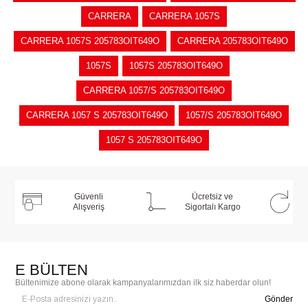
CARRERA
CARRERA 1057S
CARRERA 1057S 205783OIT649O
CARRERA 205783OIT649O
1057S
1057S 205783OIT649O
CARRERA 1057/S 205783OIT649O
CARRERA 1057 S 205783OIT649O
1057/S 205783OIT649O
1057 S 205783OIT649O
Güvenli
Ücretsiz ve
Alışveriş
Sigortalı Kargo
E BÜLTEN
Bültenimize abone olarak kampanyalarımızdan ilk siz haberdar olun!
Gönder