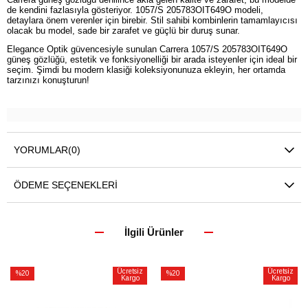
de kendini fazlasıyla gösteriyor. 1057/S 205783OIT649O modeli,
detaylara önem verenler için birebir. Stil sahibi kombinlerin tamamlayıcısı
olacak bu model, sade bir zarafet ve güçlü bir duruş sunar.
Elegance Optik güvencesiyle sunulan Carrera 1057/S 205783OIT649O
güneş gözlüğü, estetik ve fonksiyonelliği bir arada isteyenler için ideal bir
seçim. Şimdi bu modern klasiği koleksiyonunuza ekleyin, her ortamda
tarzınızı konuşturun!
YORUMLAR
(0)
ÖDEME SEÇENEKLERI
İlgili Ürünler
Ücretsiz
Ücretsiz
%20
%20
Kargo
Kargo
İndirim
İndirim
%20İndirim
%20İndirim