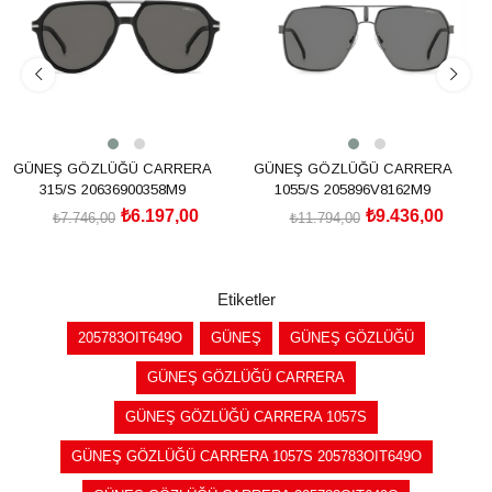
GÜNEŞ GÖZLÜĞÜ CARRERA
GÜNEŞ GÖZLÜĞÜ CARRERA
315/S 20636900358M9
1055/S 205896V8162M9
₺6.197,00
₺9.436,00
₺7.746,00
₺11.794,00
SEPETE EKLE
SEPETE EKLE
Etiketler
205783OIT649O
GÜNEŞ
GÜNEŞ GÖZLÜĞÜ
GÜNEŞ GÖZLÜĞÜ CARRERA
GÜNEŞ GÖZLÜĞÜ CARRERA 1057S
GÜNEŞ GÖZLÜĞÜ CARRERA 1057S 205783OIT649O