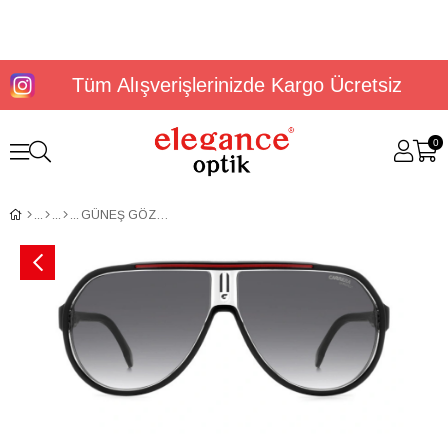
Tüm Alışverişlerinizde Kargo Ücretsiz
0
GÜNEŞ GÖZLÜĞÜ CARRERA 1057/S 205783OIT649O