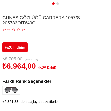
GÜNEŞ GÖZLÜĞÜ CARRERA 1057/S
205783OIT649O
20
%
İndirim
₺8.705,00
(KDV Dahil)
₺6.964,00
(KDV Dahil)
Farklı Renk Seçenekleri
₺2.321,33
`den başlayan taksitlerle