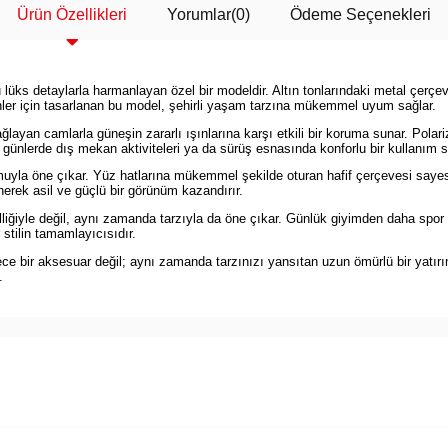
Ürün Özellikleri
Yorumlar
(0)
Ödeme Seçenekleri
ks detaylarla harmanlayan özel bir modeldir. Altın tonlarındaki metal çerçeve
enler için tasarlanan bu model, şehirli yaşam tarzına mükemmel uyum sağlar.
an camlarla güneşin zararlı ışınlarına karşı etkili bir koruma sunar. Polariz
i günlerde dış mekan aktiviteleri ya da sürüş esnasında konforlu bir kullanım s
yla öne çıkar. Yüz hatlarına mükemmel şekilde oturan hafif çerçevesi sayesi
nerek asil ve güçlü bir görünüm kazandırır.
elliğiyle değil, aynı zamanda tarzıyla da öne çıkar. Günlük giyimden daha spo
 stilin tamamlayıcısıdır.
ece bir aksesuar değil; aynı zamanda tarzınızı yansıtan uzun ömürlü bir yat
.