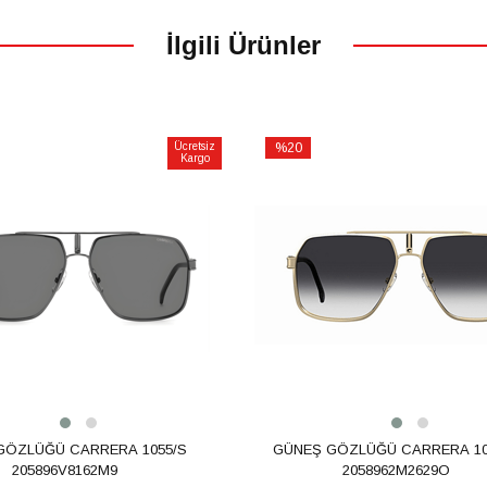
İlgili Ürünler
Ücretsiz
%20
Kargo
İndirim
m
%20İndirim
Ü CARRERA 1055/S
GÜNEŞ GÖZLÜĞÜ CARRERA 1055/S
205896V8162M9
2058962M2629O