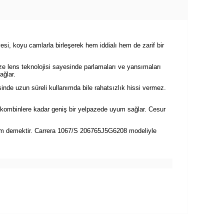
si, koyu camlarla birleşerek hem iddialı hem de zarif bir
e lens teknolojisi sayesinde parlamaları ve yansımaları
ağlar.
nde uzun süreli kullanımda bile rahatsızlık hissi vermez.
r kombinlere kadar geniş bir yelpazede uyum sağlar. Cesur
ırım demektir. Carrera 1067/S 206765J5G6208 modeliyle