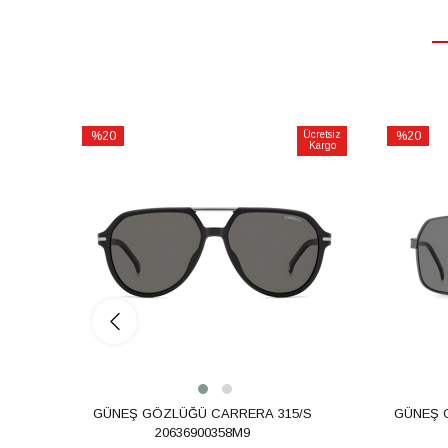
%20
Ücretsiz
%20
Kargo
İndirim
İndirim
%20İndirim
%20İndiri
GÜNEŞ GÖZLÜĞÜ CARRERA 315/S
GÜNEŞ GÖZLÜĞ
20636900358M9