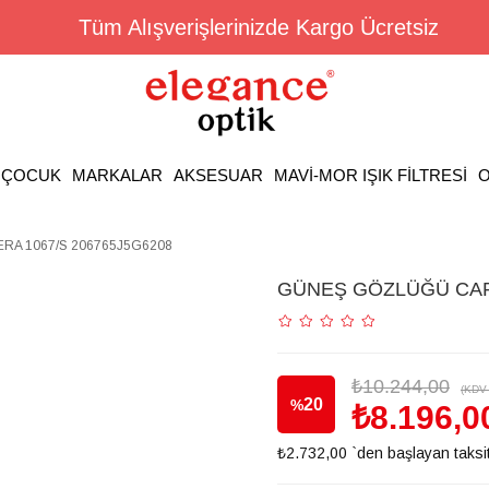
Tüm Alışverişlerinizde Kargo Ücretsiz
ÇOCUK
MARKALAR
AKSESUAR
MAVİ-MOR IŞIK FİLTRESİ
O
A 1067/S 206765J5G6208
GÜNEŞ GÖZLÜĞÜ CARR
₺10.244,00
(KDV 
20
%
₺8.196,0
₺2.732,00
`den başlayan taksit
İndirim