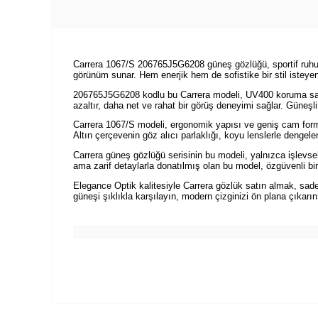
Carrera 1067/S 206765J5G6208 güneş gözlüğü, sportif ruhu lü
görünüm sunar. Hem enerjik hem de sofistike bir stil istey
206765J5G6208 kodlu bu Carrera modeli, UV400 koruma sağlay
azaltır, daha net ve rahat bir görüş deneyimi sağlar. Güneşl
Carrera 1067/S modeli, ergonomik yapısı ve geniş cam formu
Altın çerçevenin göz alıcı parlaklığı, koyu lenslerle dengele
Carrera güneş gözlüğü serisinin bu modeli, yalnızca işlevs
ama zarif detaylarla donatılmış olan bu model, özgüvenli bir
Elegance Optik kalitesiyle Carrera gözlük satın almak, sad
güneşi şıklıkla karşılayın, modern çizginizi ön plana çıkarın