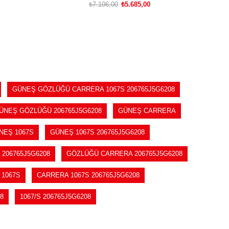
₺7.106,00
₺5.685,00
SEPETE EKLE
GÜNEŞ GÖZLÜĞÜ CARRERA 1067S 206765J5G6208
ÜNEŞ GÖZLÜĞÜ 206765J5G6208
GÜNEŞ CARRERA
NEŞ 1067S
GÜNEŞ 1067S 206765J5G6208
206765J5G6208
GÖZLÜĞÜ CARRERA 206765J5G6208
 1067S
CARRERA 1067S 206765J5G6208
8
1067/S 206765J5G6208