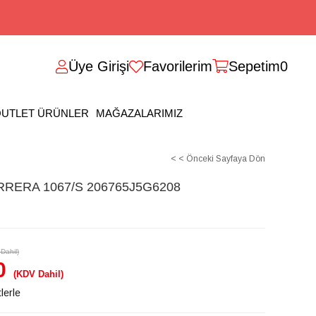
Üye Girişi
Favorilerim
Sepetim
0
UTLET ÜRÜNLER
MAĞAZALARIMIZ
< < Önceki Sayfaya Dön
ERA 1067/S 206765J5G6208
Dahil)
0
(KDV Dahil)
lerle