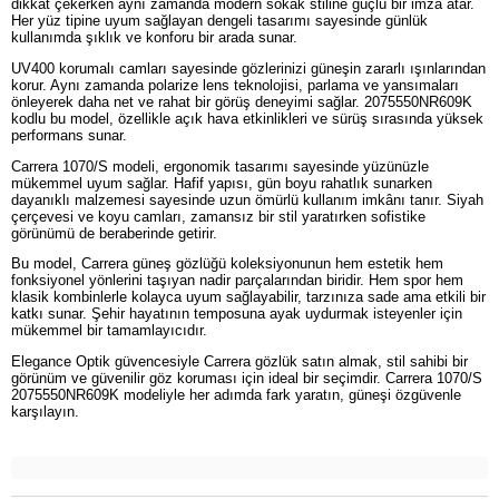
dikkat çekerken aynı zamanda modern sokak stiline güçlü bir imza atar.
Her yüz tipine uyum sağlayan dengeli tasarımı sayesinde günlük
kullanımda şıklık ve konforu bir arada sunar.
UV400 korumalı camları sayesinde gözlerinizi güneşin zararlı ışınlarından
korur. Aynı zamanda polarize lens teknolojisi, parlama ve yansımaları
önleyerek daha net ve rahat bir görüş deneyimi sağlar. 2075550NR609K
kodlu bu model, özellikle açık hava etkinlikleri ve sürüş sırasında yüksek
performans sunar.
Carrera 1070/S modeli, ergonomik tasarımı sayesinde yüzünüzle
mükemmel uyum sağlar. Hafif yapısı, gün boyu rahatlık sunarken
dayanıklı malzemesi sayesinde uzun ömürlü kullanım imkânı tanır. Siyah
çerçevesi ve koyu camları, zamansız bir stil yaratırken sofistike
görünümü de beraberinde getirir.
Bu model, Carrera güneş gözlüğü koleksiyonunun hem estetik hem
fonksiyonel yönlerini taşıyan nadir parçalarından biridir. Hem spor hem
klasik kombinlerle kolayca uyum sağlayabilir, tarzınıza sade ama etkili bir
katkı sunar. Şehir hayatının temposuna ayak uydurmak isteyenler için
mükemmel bir tamamlayıcıdır.
Elegance Optik güvencesiyle Carrera gözlük satın almak, stil sahibi bir
görünüm ve güvenilir göz koruması için ideal bir seçimdir. Carrera 1070/S
2075550NR609K modeliyle her adımda fark yaratın, güneşi özgüvenle
karşılayın.