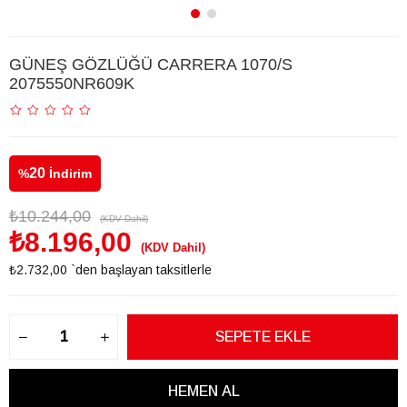
GÜNEŞ GÖZLÜĞÜ CARRERA 1070/S
2075550NR609K
20
%
İndirim
₺10.244,00
(KDV Dahil)
₺8.196,00
(KDV Dahil)
₺2.732,00
`den başlayan taksitlerle