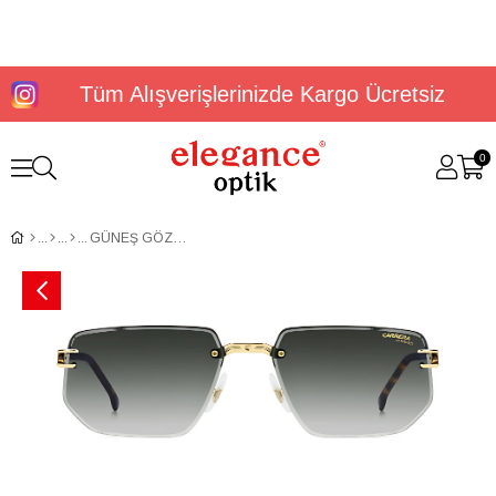
Tüm Alışverişlerinizde Kargo Ücretsiz
0
GÜNEŞ GÖZLÜĞÜ CARRERA 1070/S 2075550NR609K