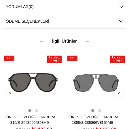
YORUMLAR
(0)
ÖDEME SEÇENEKLERI
İlgili Ürünler
Ücretsiz
Ücretsiz
%20
%20
Kargo
Kargo
İndirim
İndirim
%20İndirim
%20İndirim
GÜNEŞ GÖZLÜĞÜ CARRERA
GÜNEŞ GÖZLÜĞÜ CARRERA
315/S 20636900358M9
1055/S 205896V8162M9