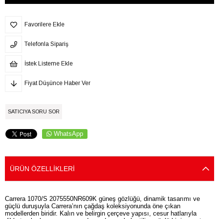
Favorilere Ekle
Telefonla Sipariş
İstek Listeme Ekle
Fiyat Düşünce Haber Ver
SATICIYA SORU SOR
WhatsApp
ÜRÜN ÖZELLIKLERI
Carrera 1070/S 2075550NR609K güneş gözlüğü, dinamik tasarımı ve
güçlü duruşuyla Carrera’nın çağdaş koleksiyonunda öne çıkan
modellerden biridir. Kalın ve belirgin çerçeve yapısı, cesur hatlarıyla