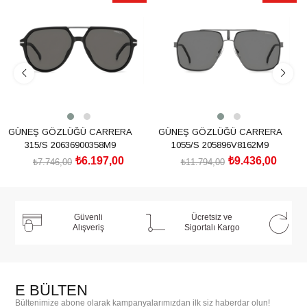
İndirim
İndirim
%20İndirim
%20İndirim
GÜNEŞ GÖZLÜĞÜ CARRERA
GÜNEŞ GÖZLÜĞÜ CARRERA
315/S 20636900358M9
1055/S 205896V8162M9
₺6.197,00
₺9.436,00
₺7.746,00
₺11.794,00
SEPETE EKLE
SEPETE EKLE
Güvenli
Ücretsiz ve
Alışveriş
Sigortalı Kargo
E BÜLTEN
Bültenimize abone olarak kampanyalarımızdan ilk siz haberdar olun!