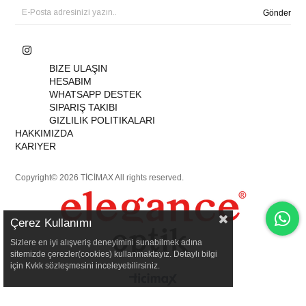
Gönder
BIZE ULAŞIN
HESABIM
WHATSAPP DESTEK
SIPARIŞ TAKIBI
GIZLILIK POLITIKALARI
HAKKIMIZDA
KARIYER
Copyright© 2026 TİCİMAX All rights reserved.
Çerez Kullanımı
Sizlere en iyi alışveriş deneyimini sunabilmek adına
sitemizde çerezler(cookies) kullanmaktayız. Detaylı bilgi
için Kvkk sözleşmesini inceleyebilirsiniz.