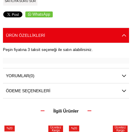
SATICIYA SORU SOR
WhatsApp
ÜRÜN ÖZELLIKLERI
Peşin fiyatına 3 taksit seçeneği ile satın alabilirsiniz.
YORUMLAR
(0)
ÖDEME SEÇENEKLERI
İlgili Ürünler
Ücretsiz
Ücretsiz
%20
%20
Kargo
Kargo