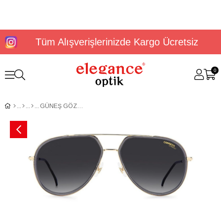
Tüm Alışverişlerinizde Kargo Ücretsiz
0
GÜNEŞ GÖZLÜĞÜ CARRERA 295/S 205389KB7589O