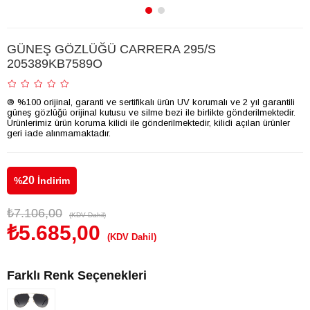
GÜNEŞ GÖZLÜĞÜ CARRERA 295/S
205389KB7589O
® %100 orijinal, garanti ve sertifikalı ürün UV korumalı ve 2 yıl garantili
güneş gözlüğü orijinal kutusu ve silme bezi ile birlikte gönderilmektedir.
Ürünlerimiz ürün koruma kilidi ile gönderilmektedir, kilidi açılan ürünler
geri iade alınmamaktadır.
20
%
İndirim
₺7.106,00
(KDV Dahil)
₺5.685,00
(KDV Dahil)
Farklı Renk Seçenekleri