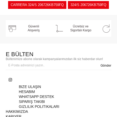
CARRERA 324/S 206726KB759FQ
324/S 206726KB759FQ
Güvenli
Ücretsiz ve
Alışveriş
Sigortalı Kargo
E BÜLTEN
Bültenimize abone olarak kampanyalarımızdan ilk siz haberdar olun!
Gönder
BIZE ULAŞIN
HESABIM
WHATSAPP DESTEK
SIPARIŞ TAKIBI
GIZLILIK POLITIKALARI
HAKKIMIZDA
KARIYER