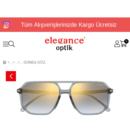
Tüm Alışverişlerinizde Kargo Ücretsiz
0
GÜNEŞ GÖZLÜĞÜ CARRERA 324/S 206726KB759FQ