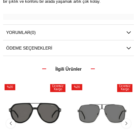
bir şıklık ve konforu bir arada yaşamak artık çok kolay.
YORUMLAR
(0)
ÖDEME SEÇENEKLERI
İlgili Ürünler
Ücretsiz
Ücretsiz
%20
%20
Kargo
Kargo
İndirim
İndirim
%20İndirim
%20İndirim