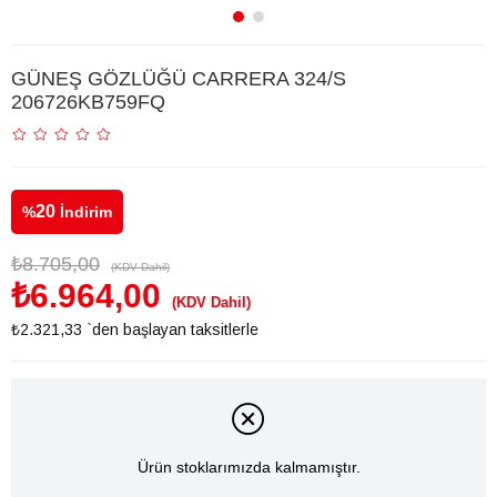
GÜNEŞ GÖZLÜĞÜ CARRERA 324/S
206726KB759FQ
20
%
İndirim
₺8.705,00
(KDV Dahil)
₺6.964,00
(KDV Dahil)
₺2.321,33
`den başlayan taksitlerle
Ürün stoklarımızda kalmamıştır.