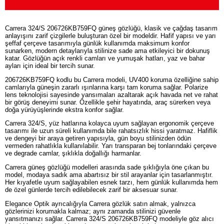
Carrera 324/S 206726KB759FQ güneş gözlüğü, klasik ve çağdaş tasarım
anlayışını zarif çizgilerle buluşturan özel bir modeldir. Hafif yapısı ve yarı
şeffaf çerçeve tasarımıyla günlük kullanımda maksimum konfor
sunarken, modern detaylarıyla stilinize sade ama etkileyici bir dokunuş
katar. Gözlüğün açık renkli camları ve yumuşak hatları, yaz ve bahar
ayları için ideal bir tercih sunar.
206726KB759FQ kodlu bu Carrera modeli, UV400 koruma özelliğine sahip
camlarıyla güneşin zararlı ışınlarına karşı tam koruma sağlar. Polarize
lens teknolojisi sayesinde yansımaları azaltarak açık havada net ve rahat
bir görüş deneyimi sunar. Özellikle şehir hayatında, araç sürerken veya
doğa yürüyüşlerinde ekstra konfor sağlar.
Carrera 324/S, yüz hatlarına kolayca uyum sağlayan ergonomik çerçeve
tasarımı ile uzun süreli kullanımda bile rahatsızlık hissi yaratmaz. Hafiflik
ve dengeyi bir araya getiren yapısıyla, gün boyu stilinizden ödün
vermeden rahatlıkla kullanılabilir. Yarı transparan bej tonlarındaki çerçeve
ve degrade camlar, şıklıkla doğallığı harmanlar.
Carrera güneş gözlüğü modelleri arasında sade şıklığıyla öne çıkan bu
model, modaya sadık ama abartısız bir stil arayanlar için tasarlanmıştır.
Her kıyafetle uyum sağlayabilen esnek tarzı, hem günlük kullanımda hem
de özel günlerde tercih edilebilecek zarif bir aksesuar sunar.
Elegance Optik ayrıcalığıyla Carrera gözlük satın almak, yalnızca
gözlerinizi korumakla kalmaz; aynı zamanda stilinizi güvenle
yansıtmanızı sağlar. Carrera 324/S 206726KB759FQ modeliyle göz alıcı