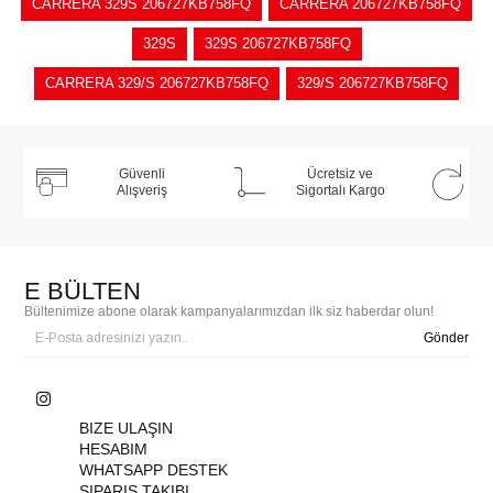
CARRERA 329S 206727KB758FQ
CARRERA 206727KB758FQ
329S
329S 206727KB758FQ
CARRERA 329/S 206727KB758FQ
329/S 206727KB758FQ
Güvenli
Ücretsiz ve
Alışveriş
Sigortalı Kargo
E BÜLTEN
Bültenimize abone olarak kampanyalarımızdan ilk siz haberdar olun!
Gönder
BIZE ULAŞIN
HESABIM
WHATSAPP DESTEK
SIPARIŞ TAKIBI