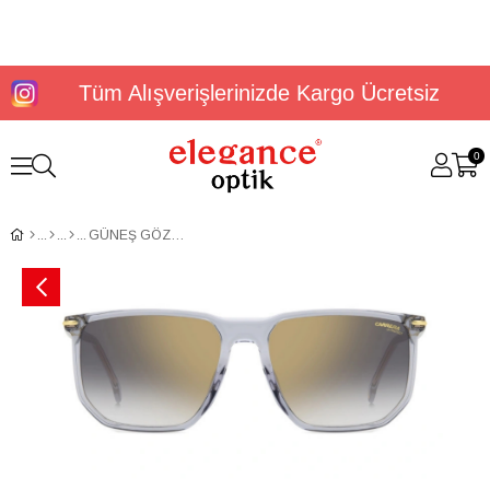
Tüm Alışverişlerinizde Kargo Ücretsiz
0
GÜNEŞ GÖZLÜĞÜ CARRERA 329/S 206727KB758FQ