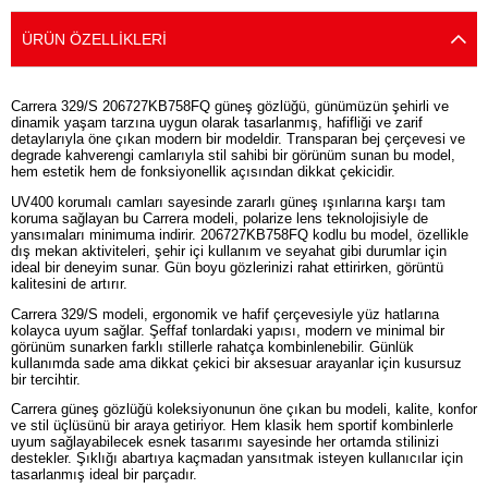
ÜRÜN ÖZELLIKLERI
Carrera 329/S 206727KB758FQ güneş gözlüğü, günümüzün şehirli ve
dinamik yaşam tarzına uygun olarak tasarlanmış, hafifliği ve zarif
detaylarıyla öne çıkan modern bir modeldir. Transparan bej çerçevesi ve
degrade kahverengi camlarıyla stil sahibi bir görünüm sunan bu model,
hem estetik hem de fonksiyonellik açısından dikkat çekicidir.
UV400 korumalı camları sayesinde zararlı güneş ışınlarına karşı tam
koruma sağlayan bu Carrera modeli, polarize lens teknolojisiyle de
yansımaları minimuma indirir. 206727KB758FQ kodlu bu model, özellikle
dış mekan aktiviteleri, şehir içi kullanım ve seyahat gibi durumlar için
ideal bir deneyim sunar. Gün boyu gözlerinizi rahat ettirirken, görüntü
kalitesini de artırır.
Carrera 329/S modeli, ergonomik ve hafif çerçevesiyle yüz hatlarına
kolayca uyum sağlar. Şeffaf tonlardaki yapısı, modern ve minimal bir
görünüm sunarken farklı stillerle rahatça kombinlenebilir. Günlük
kullanımda sade ama dikkat çekici bir aksesuar arayanlar için kusursuz
bir tercihtir.
Carrera güneş gözlüğü koleksiyonunun öne çıkan bu modeli, kalite, konfor
ve stil üçlüsünü bir araya getiriyor. Hem klasik hem sportif kombinlerle
uyum sağlayabilecek esnek tasarımı sayesinde her ortamda stilinizi
destekler. Şıklığı abartıya kaçmadan yansıtmak isteyen kullanıcılar için
tasarlanmış ideal bir parçadır.