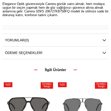
Elegance Optik güvencesiyle Carrera gözlük satın almak; hem modaya
uygun bir seçim yapmak hem de göz sağlığınızı güvence altına almak
anlamına gelir. Carrera 329/S 206727KB758FQ modeli ile stilinize sade bir
dokunuş katın, konforun tadını çıkarın.
YORUMLAR
(0)
ÖDEME SEÇENEKLERI
İlgili Ürünler
Ücretsiz
Ücretsiz
%20
%20
Kargo
Kargo
İndirim
İndirim
%20İndirim
%20İndirim