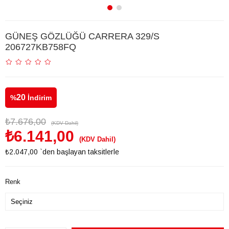
GÜNEŞ GÖZLÜĞÜ CARRERA 329/S
206727KB758FQ
20
%
İndirim
₺7.676,00
(KDV Dahil)
₺6.141,00
(KDV Dahil)
₺2.047,00
`den başlayan taksitlerle
Renk