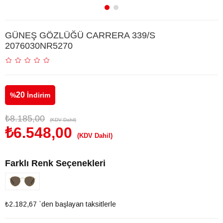
GÜNEŞ GÖZLÜĞÜ CARRERA 339/S
2076030NR5270
20
%
İndirim
₺8.185,00
(KDV Dahil)
₺6.548,00
(KDV Dahil)
Farklı Renk Seçenekleri
₺2.182,67
`den başlayan taksitlerle