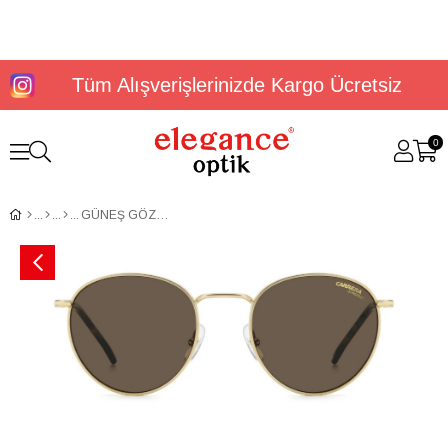
Tüm Alışverişlerinizde Kargo Ücretsiz
0
GÜNEŞ GÖZLÜĞÜ CARRERA 339/S 2076030NR5270