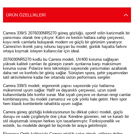
ÜRÜN ÖZELLIKLERI
Carrera 339/S 2076030NR5270 güneş gözlüğü, sportif stilin karizmatik bir
yansıması olarak öne çıkıyor. Kalın ve keskin hatlara sahip çerçevesi,
koyu renk camlarla buluşarak modern ve güçlü bir görünüm yaratıyor.
Carrera'nın ikonik yarış ruhunu taşıyan bu model, günlük hayatta farkını
ortaya koymak isteyen kullanıcılar için ideal.
2076030NR5270 kodlu bu Carrera modeli, UV400 koruma sağlayan
yüksek kaliteli camları ile güneşin zararlı ışınlarına karşı maksimum
koruma sunar. Polarize lens teknolojisi sayesinde yansımaları azaltarak
daha net ve konforlu bir görüş sağlar. Sürüşten spora, şehir yaşamından
tatil aktivitelerine kadar her ortamda üstün performans sergiler.
Carrera 339/S modeli, ergonomik yapısı sayesinde yüz hatlarına
mükemmel uyum sağlar. Hafif ve dayanıklı çerçevesi, uzun süreli
kullanımlarda bile konfor sunar. Mat siyah çerçeve ve duman rengi camlar
kombinasyonu, bu modeli zamansız ve çok yönlü hale getirir. Hem spor
hem klasik kombinlerle rahatlıkla uyum sağlar.
Carrera güneş gözlüğü koleksiyonunun bu dikkat çekici modeli, güçlü
duruşu ve sade çizgileriyle öne çıkar. Kendine güvenen, net ve kararlı bir
stil oluşturmak isteyen herkes için tasarlanmıştır. Fonksiyonellik ve
estetik, bu modelde dengeli bir biçimde bir araya getirilmiştir.
Elegance Optik kalitesiyle Carrera gözlük satın almak, stilinize değer