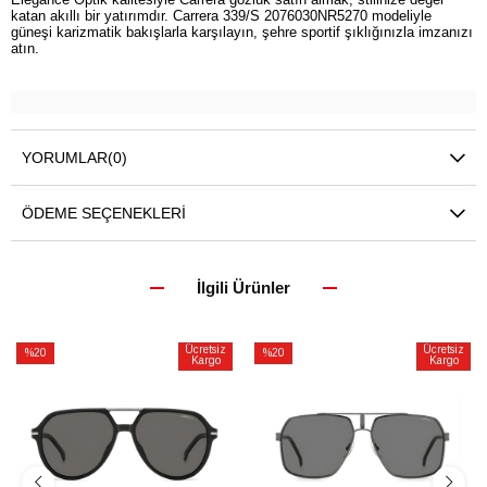
katan akıllı bir yatırımdır. Carrera 339/S 2076030NR5270 modeliyle
güneşi karizmatik bakışlarla karşılayın, şehre sportif şıklığınızla imzanızı
atın.
YORUMLAR
(0)
ÖDEME SEÇENEKLERI
İlgili Ürünler
Ücretsiz
Ücretsiz
%20
%20
Kargo
Kargo
İndirim
İndirim
%20İndirim
%20İndirim