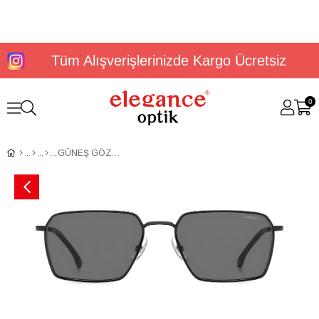
Tüm Alışverişlerinizde Kargo Ücretsiz
0
GÜNEŞ GÖZLÜĞÜ CARRERA 356/S 20788200356M9