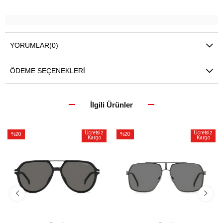
YORUMLAR
(0)
ÖDEME SEÇENEKLERI
İlgili Ürünler
Ücretsiz
Ücretsiz
%20
%20
Kargo
Kargo
İndirim
İndirim
%20İndirim
%20İndirim