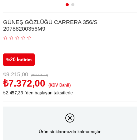
GÜNEŞ GÖZLÜĞÜ CARRERA 356/S
20788200356M9
20
%
İndirim
₺9.215,00
(KDV Dahil)
₺7.372,00
(KDV Dahil)
₺2.457,33
`den başlayan taksitlerle
Ürün stoklarımızda kalmamıştır.