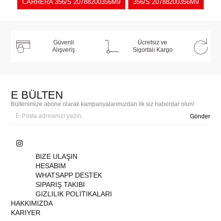
CARRERA 356/S 20788200356M9
356/S 20788200356M9
Güvenli
Ücretsiz ve
Alışveriş
Sigortalı Kargo
E BÜLTEN
Bültenimize abone olarak kampanyalarımızdan ilk siz haberdar olun!
Gönder
BIZE ULAŞIN
HESABIM
WHATSAPP DESTEK
SIPARIŞ TAKIBI
GIZLILIK POLITIKALARI
HAKKIMIZDA
KARIYER