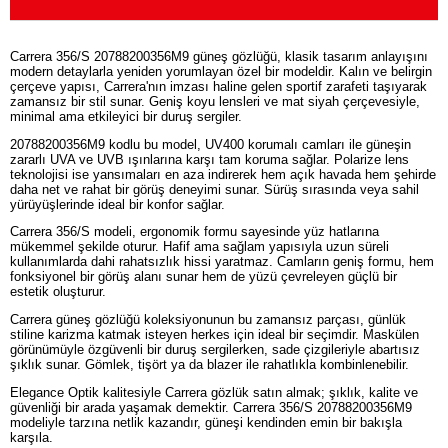
Carrera 356/S 20788200356M9 güneş gözlüğü, klasik tasarım anlayışını
modern detaylarla yeniden yorumlayan özel bir modeldir. Kalın ve belirgin
çerçeve yapısı, Carrera'nın imzası haline gelen sportif zarafeti taşıyarak
zamansız bir stil sunar. Geniş koyu lensleri ve mat siyah çerçevesiyle,
minimal ama etkileyici bir duruş sergiler.
20788200356M9 kodlu bu model, UV400 korumalı camları ile güneşin
zararlı UVA ve UVB ışınlarına karşı tam koruma sağlar. Polarize lens
teknolojisi ise yansımaları en aza indirerek hem açık havada hem şehirde
daha net ve rahat bir görüş deneyimi sunar. Sürüş sırasında veya sahil
yürüyüşlerinde ideal bir konfor sağlar.
Carrera 356/S modeli, ergonomik formu sayesinde yüz hatlarına
mükemmel şekilde oturur. Hafif ama sağlam yapısıyla uzun süreli
kullanımlarda dahi rahatsızlık hissi yaratmaz. Camların geniş formu, hem
fonksiyonel bir görüş alanı sunar hem de yüzü çevreleyen güçlü bir
estetik oluşturur.
Carrera güneş gözlüğü koleksiyonunun bu zamansız parçası, günlük
stiline karizma katmak isteyen herkes için ideal bir seçimdir. Maskülen
görünümüyle özgüvenli bir duruş sergilerken, sade çizgileriyle abartısız
şıklık sunar. Gömlek, tişört ya da blazer ile rahatlıkla kombinlenebilir.
Elegance Optik kalitesiyle Carrera gözlük satın almak; şıklık, kalite ve
güvenliği bir arada yaşamak demektir. Carrera 356/S 20788200356M9
modeliyle tarzına netlik kazandır, güneşi kendinden emin bir bakışla
karşıla.