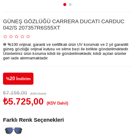
GÜNEŞ GÖZLÜĞÜ CARRERA DUCATI CARDUC
042/S 207357R6S55XT
® %100 orijinal, garanti ve sertifikalı ürün UV korumalı ve 2 yıl garantili
güneş gözlüğü orijinal kutusu ve silme bezi ile birlikte gönderilmektedir.
Ürünlerimiz ürün koruma kilidi ile gönderilmektedir, kilidi açılan ürünler
geri iade alınmamaktadır.
20
%
İndirim
₺7.156,00
(KDV Dahil)
₺5.725,00
(KDV Dahil)
Farklı Renk Seçenekleri