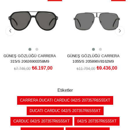
İndirim
İndirim
%20İndirim
%20İndirim
GÜNEŞ GÖZLÜĞÜ CARRERA
GÜNEŞ GÖZLÜĞÜ CARRERA
315/S 20636900358M9
1055/S 205896V8162M9
₺6.197,00
₺9.436,00
₺7.746,00
₺11.794,00
SEPETE EKLE
SEPETE EKLE
Etiketler
CARRERA DUCATI CARDUC 042/S 207357R6S55XT
DUCATI CARDUC 042/S 207357R6S55XT
CARDUC 042/S 207357R6S55XT
042/S 207357R6S55XT