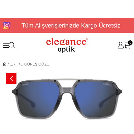
Tüm Alışverişlerinizde Kargo Ücretsiz
0
GÜNEŞ GÖZLÜĞÜ CARRERA DUCATI CARDUC 042/S 207357R6S55XT