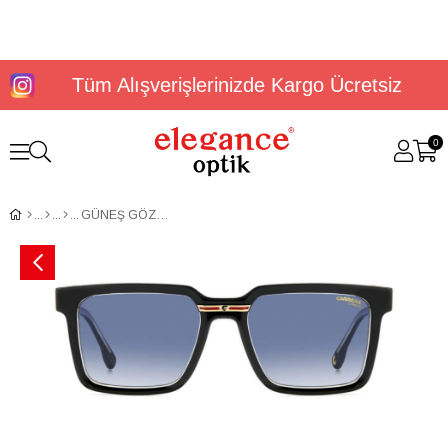
Tüm Alışverişlerinizde Kargo Ücretsiz
0
GÜNEŞ GÖZLÜĞÜ CARRERA VICTORY C 02/S 2067607C55408