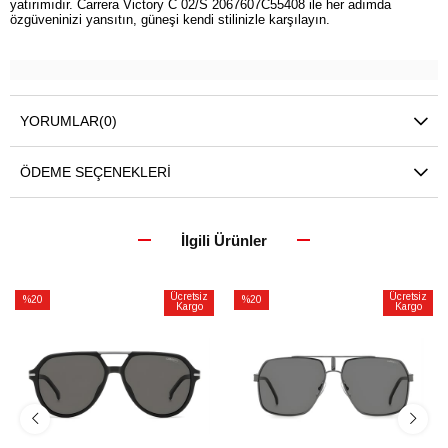
yatırımıdır. Carrera Victory C 02/S 2067607C55408 ile her adımda
özgüveninizi yansıtın, güneşi kendi stilinizle karşılayın.
YORUMLAR
(0)
ÖDEME SEÇENEKLERI
İlgili Ürünler
Ücretsiz
Ücretsiz
%20
%20
Kargo
Kargo
İndirim
İndirim
%20İndirim
%20İndirim