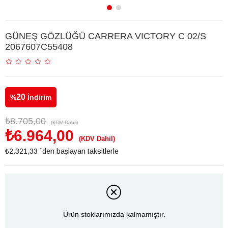
GÜNEŞ GÖZLÜĞÜ CARRERA VICTORY C 02/S
2067607C55408
20
%
İndirim
₺8.705,00
(KDV Dahil)
₺6.964,00
(KDV Dahil)
₺2.321,33
`den başlayan taksitlerle
Ürün stoklarımızda kalmamıştır.