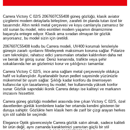
Carrera Victory C 02/S 2067607C55408 güneş gözlüğü, klasik aviator
çizgilerini modern detaylarla birleştiren, zarafeti ön planda tutan özel bir
tasarımdır. Altın renkli metal çerçevesi ve koyu camlarıyla zamansız bir
stil sunan bu model, retro esintileri modern yaşamın dinamizmine
başarıyla entegre ediyor. Klasik ama sıradan olmayan bir gözlük
arıyorsanız, bu model sizin için üretildi.
2067607C55408 kodlu bu Carrera modeli, UV400 korumalı lensleriyle
güneşin zararlı ışınlarını filtreleyerek maksimum koruma sağlar. Polarize
cam teknolojisi, rahatsız edici yansımaları ortadan kaldırırken daha net
ve berrak bir görüş sunar. Deniz kenarında, trafikte veya şehir
sokaklarında her an gözlerinizi korur ve şıklığınızı tamamlar.
Carrera Victory C 02/S, ince ama sağlam metal çerçevesiyle oldukça
hafif ve kullanışlıdır. Ayarlanabilir burun pedleri sayesinde yüzünüzle
mükemmel bir uyum sağlar. Şıklığı kadar konforu da önemseyen
kullanıcılar için tasarlanmış bu model, her kullanımda yüksek konfor
sunar. Gözlük sapındaki ikonik Carrera detayı ise kaliteyi ve markanın
imzasını hissettirir.
Carrera güneş gözlüğü modelleri arasında öne çıkan Victory C 02/S, özel
davetlerden günlük kombinlere kadar her ortamda kendini gösteren bir
duruşa sahiptir. Gözlükte hem klasik hem de zarif bir çizgi arayan herkes
için stil sahibi bir seçimdir.
Elegance Optik güvencesiyle Carrera gözlük satın almak, sadece kaliteli
bir ürün değil, aynı zamanda karakterinizi yansıtan güçlü bir stil